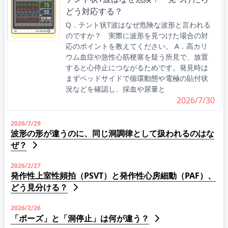
どう対応する？
Q．テント状T波はなぜ危険な波形と言われる
のですか？ 実際に波形を見つけた場合の対
応のポイントを教えてください。 A．高カリ
ウム血症や急性心筋梗塞を疑う所見で、放置
すると心停止につながるためです。発見時は
まずベッドサイドで循環動態や電極の貼付状
況などを確認し、採血や尿量と
2026/7/30
2026/7/29
波形の形が違うのに、同じ洞調律として扱われるのはな
ぜ？
2026/2/27
発作性上室性頻拍（PSVT）と発作性心房細動（PAF）、
どう見分ける？
2026/2/26
「ポーズ」と「洞停止」は何が違う？