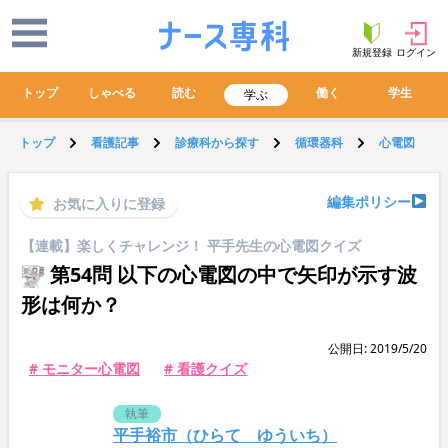
新規登録
ログイン
トップ
しゃべる
読む
働く
学生
学ぶ
トップ
看護記事
診療科から探す
循環器科
心電図
編集ポリシー
お気に入りに登録
【連載】楽しくチャレンジ！ 平手先生の心電図クイズ
第54問 以下の心電図の中で矢印が示す波
形は何か？
公開日: 2019/5/20
# モニター心電図
# 看護クイズ
執筆
平手裕市（ひらて ゆういち）