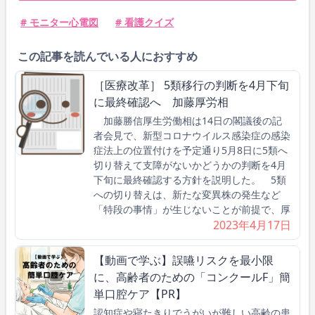
# モニター心電図
# 看護クイズ
この記事を読んでいる人におすすめ
［医療改革］ 5類移行の判断を4月下旬
に最終確認へ 加藤厚労相
加藤勝信厚生労働相は14日の閣議後の記
者会見で、新型コロナウイルス感染症の感染
症法上の位置付けを予定通り5月8日に5類へ
切り替えて支障がないかどうかの判断を4月
下旬に最終確認する方針を説明した。 5類
への切り替えは、新たな変異株の発生など
「特段の事情」が生じないことが前提で、厚
2023年4月17日
【動画で学ぶ】誤嚥リスクを最小限
に、高齢者のための「コンクールF」簡
単口腔ケア【PR】
認知症や寝たきりでうがいが難しい高齢の患