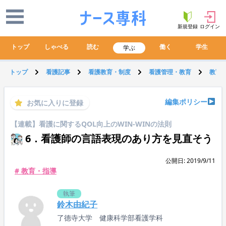
新規登録
ログイン
トップ
しゃべる
読む
働く
学生
学ぶ
トップ
看護記事
看護教育・制度
看護管理・教育
教育
編集ポリシー
お気に入りに登録
【連載】看護に関するQOL向上のWIN-WINの法則
6．看護師の言語表現のあり方を見直そう
公開日: 2019/9/11
# 教育・指導
執筆
鈴木由紀子
了德寺大学 健康科学部看護学科