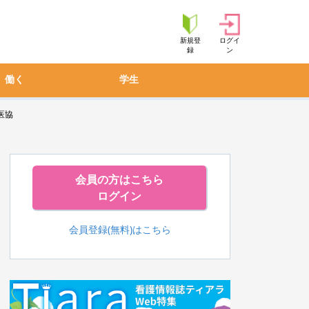
新規登
ログイ
録
ン
働く
学生
医協
会員の方はこちら
ログイン
会員登録(無料)はこちら