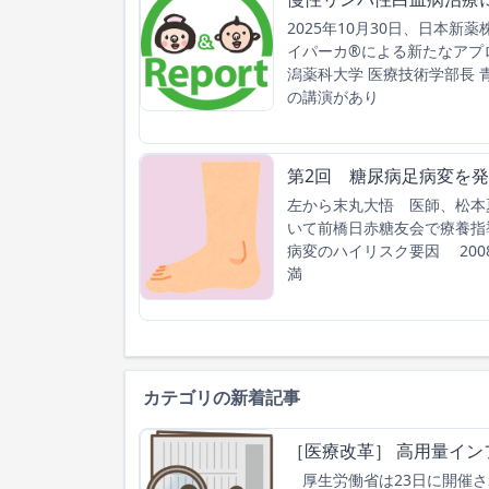
2025年10月30日、日本
イパーカ®による新たなアプ
潟薬科大学 医療技術学部長 
の講演があり
第2回 糖尿病足病変を発
左から末丸大悟 医師、松本
いて前橋日赤糖友会で療養指
病変のハイリスク要因 20
満
カテゴリの新着記事
［医療改革］ 高用量イン
厚生労働省は23日に開催さ