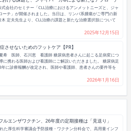
新薬株式会社のセミナー「CLL治療におけるアンメットニーズと、ジャ
ローチ」が開催されました。当日は、リンパ系腫瘍がご専門の新
青木 定夫先生より、CLL治療の課題と新たな治療選択肢について
2025年12月15日
症させないためのフットケア【PR】
夏希 医師、石川恵 看護師 糖尿病患者さんに起こる足病変につ
導に携わる医師および看護師にご解説いただきました。 糖尿病足
08年に診療報酬が改定され、医師や看護師、患者さんの要件等を
2026年1月16日
フルエンザワクチン、26年度の定期接種は「見送り」
れた厚生科学審議会予防接種・ワクチン分科会で、高用量インフ