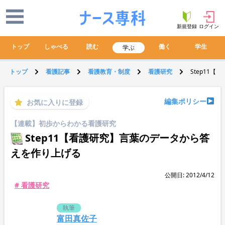
新規登録
ログイン
トップ
しゃべる
読む
働く
学生
学ぶ
トップ
看護記事
看護教育・制度
看護研究
Step11
編集ポリシー
お気に入りに登録
【連載】初歩からわかる看護研究
Step11【看護研究】言葉のデータから答
えを作り上げる
公開日: 2012/4/12
# 看護研究
執筆
富田真佐子