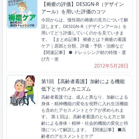
【褥瘡の評価】DESIGN-R（デザイン
アール）を用いた評価のコツ
今回からは、慢性期の褥瘡の見方について解
説します。DESIGN-R（デザインアール）を
用いてどう評価していくのかを見ていきま
す。 【まとめ記事】 褥瘡とは？褥瘡の看護
ケア｜原因と分類、評価・予防・治療など
【関連記事】 ● ドレッシング材の特徴・選
び方・使
2012年5月28日
第1回 【高齢者看護】加齢による機能
低下とそのメカニズム
高齢者看護では、成人と異なり、加齢による
身体・精神機能の変化を視野に入れ生活機能
も含めたアセスメントとケアが求められま
す。 第１回は、高齢者看護のとらえ方と加
齢による身体・精神・社会的機能の変化と特
徴について解説します。 【関連記事】 ■高
齢者のアセスメントとケア