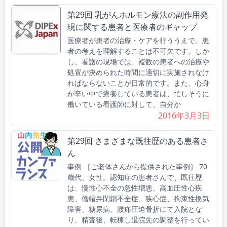
第29回 乳がんホルモン療法の副作用発
現に関する患者と医療者のギャップ
医療者が患者の治療・ケアを行ううえで、患
者の考えを理解することは不可欠です。しか
し、看護の現場では、複数の患者への治療や
処置が決められた時間に適切に実施されなけ
ればならないことが日常的です。また、心身
が辛い中で療養している患者は、忙しそうに
働いている看護師に対して、自分か
2016年3月3日
第29回 さまざまな既往歴のある患者さ
ん
事例 ［ご老体さんから提供された事例］ 70
歳代、女性。認知症の患者さんで、既往歴
は、慢性心不全の急性増悪、高血圧性心疾
患、僧帽弁閉鎖不全症、狭心症、拘束性換気
障害、糖尿病。腰痛圧迫骨折にて入院とな
り、精査後、転棟し退院先の調整を行ってい