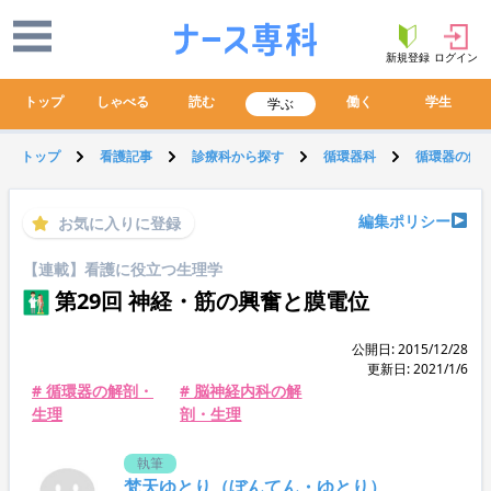
新規登録
ログイン
トップ
しゃべる
読む
働く
学生
学ぶ
トップ
看護記事
診療科から探す
循環器科
循環器の解
編集ポリシー
お気に入りに登録
【連載】看護に役立つ生理学
第29回 神経・筋の興奮と膜電位
公開日: 2015/12/28
更新日: 2021/1/6
# 循環器の解剖・
# 脳神経内科の解
生理
剖・生理
執筆
梵天ゆとり（ぼんてん・ゆとり）