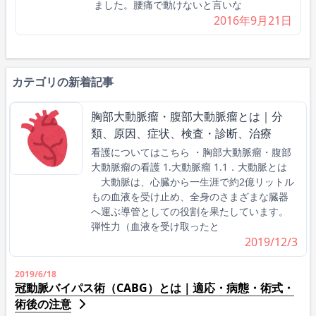
ました。腰痛で動けないと言いな
2016年9月21日
カテゴリの新着記事
胸部大動脈瘤・腹部大動脈瘤とは｜分
類、原因、症状、検査・診断、治療
看護についてはこちら ・胸部大動脈瘤・腹部
大動脈瘤の看護 1.大動脈瘤 1.1．大動脈とは
大動脈は、心臓から一生涯で約2億リットル
もの血液を受け止め、全身のさまざまな臓器
へ運ぶ導管としての役割を果たしています。
弾性力（血液を受け取ったと
2019/12/3
2019/6/18
冠動脈バイパス術（CABG）とは｜適応・病態・術式・
術後の注意