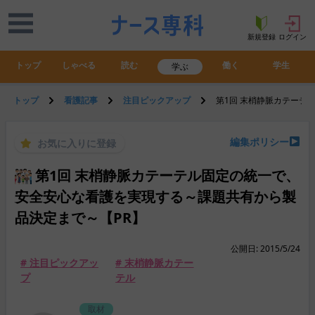
新規登録
ログイン
トップ
しゃべる
読む
働く
学生
学ぶ
トップ
看護記事
注目ピックアップ
第1回 末梢静脈カテーテ
編集ポリシー
お気に入りに登録
第1回 末梢静脈カテーテル固定の統一で、
安全安心な看護を実現する～課題共有から製
品決定まで～【PR】
公開日: 2015/5/24
# 注目ピックアッ
# 末梢静脈カテー
プ
テル
取材