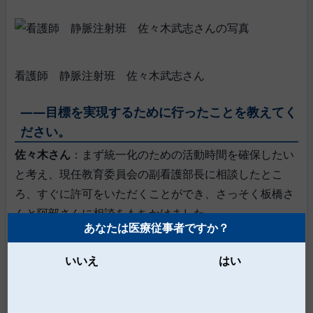
看護師 静脈注射班 佐々木武志さん
――目標を実現するために行ったことを教えてく
ださい。
佐々木さん
：まず統一化のための活動時間を確保したい
と考え、現任教育委員会の副看護部長に相談したとこ
ろ、すぐに許可をいただくことができ、さっそく板橋さ
んと阿部さんに相談をもちかけました。
あなたは医療従事者ですか？
いいえ
はい
阿部さん
： 佐々木さんから相談を受けて、静脈注射班
の会議で話し合いをすれば、すべての関係者とスムーズ
に意見交換ができると思ったので、すぐに翌月の会議に