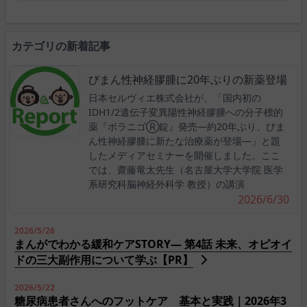
カテゴリの新着記事
びまん性神経膠腫に20年ぶりの新薬登場
日本セルヴィエ株式会社が、「国内初の
IDH1/2遺伝子変異陽性神経膠腫への分子標的
薬『ボラニゴⓇ錠』発売―約20年ぶり、びま
ん性神経膠腫に新たな治療薬が登場―」と題
したメディアセミナーを開催しました。ここ
では、齋藤竜太先生（名古屋大学大学院 医学
系研究科脳神経外科学 教授）の講演
2026/6/30
2026/5/26
まんがでわかる緩和ケアSTORY― 第4話 未来、オピオイ
ドの三大副作用について学ぶ【PR】
2026/5/22
糖尿病患者さんへのフットケア 基本と実践｜2026年3