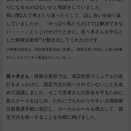
りになるものはないかと相談をしていました。
長い間2人で考えたり迷ったりして、話し合いを繰り返
していましたが、「やっぱり私たちだけでは解決できな
い・・・」とくじけかけたときに、佐々木さんを中心と
※
した静脈注射班
が動き出してくれたのです。
(※静脈注射班は、現任教育委員会に所属し、静脈注射に特化した新人研修
やインストラクター育成を行っている。)
佐々木さん
：静脈注射班では、感染対策マニュアルの改
訂をきっかけに、固定方法が統一されていないことを改
めて認識しました。そこで患者さんの安全を守るために
新人ナースをはじめ、だれにでもわかりやすい点滴静脈
注射看護手順に改訂し、ローカルルールを廃止して、固
定方法を統一することを目標に掲げました。