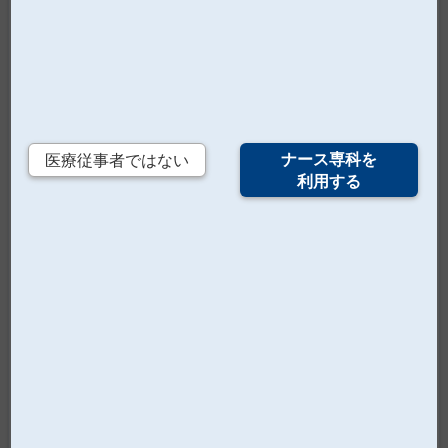
板橋さんと出席する手配をしました。会議の前には、フ
ィルムドレッシングのカタログの束を開いて、皮膚への
圧迫を軽減でき、現場で使いやすい形状という2つの条
件にあてはまり、さらに皮膚の研究と、それを活かした
製品開発に長けているメーカーである3社の製品を選び
ました。そのうちの1つがアルケアさんのフィックスキ
ナース専科を
医療従事者ではない
ット・PVだったのです。
利用する
板橋さん
：院内では「皮膚への貼りものといえば阿部さ
んに相談しよう！」という雰囲気があるくらい、阿部さ
んはドレッシング材やテープに詳しいんです。
阿部さん
：会議ではそれぞれの製品の特徴を説明しまし
た。フィックスキット・PVについては、末梢静脈カテー
テルを安全に固定するために必要なフィルムドレッシン