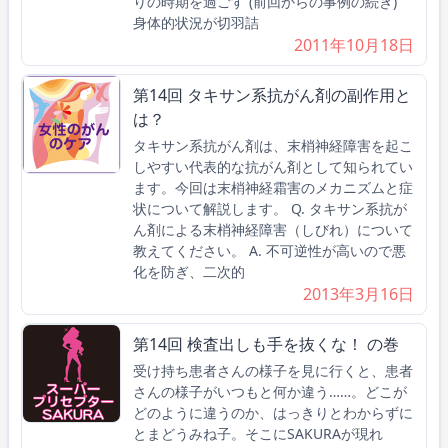
りの時期を過ごす (前回からの事例の続き)
身体的状況が切羽詰
2011年10月18日
第14回 タキサン系抗がん剤の副作用と
は？
タキサン系抗がん剤は、末梢神経障害を起こ
しやすい代表的な抗がん剤として知られてい
ます。今回は末梢神経霜害のメカニズムと症
状について解説します。 Q. タキサン系抗が
ん剤による末梢神経障害（しびれ）について
教えてください。 A. 不可逆性が高いので悪
化を防ぎ、二次的
2013年3月16日
第14回 検査出しも手を抜くな！ の巻
受け持ち患者さんの様子を見に行くと、患者
さんの様子がいつもと何か違う……。どこが
どのように違うのか、はっきりとわからずに
とまどうみね子。そこにSAKURAが現れ