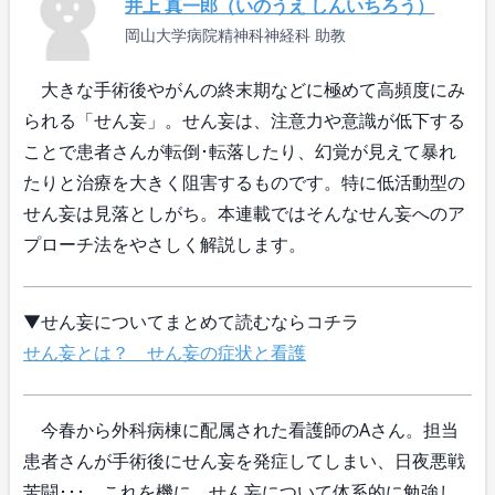
井上 真一郎（いのうえ しんいちろう）
岡山大学病院精神科神経科 助教
大きな手術後やがんの終末期などに極めて高頻度にみ
られる「せん妄」。せん妄は、注意力や意識が低下する
ことで患者さんが転倒･転落したり、幻覚が見えて暴れ
たりと治療を大きく阻害するものです。特に低活動型の
せん妄は見落としがち。本連載ではそんなせん妄へのア
プローチ法をやさしく解説します。
▼せん妄についてまとめて読むならコチラ
せん妄とは？ せん妄の症状と看護
今春から外科病棟に配属された看護師のAさん。担当
患者さんが手術後にせん妄を発症してしまい、日夜悪戦
苦闘･･･。これを機に、せん妄について体系的に勉強し