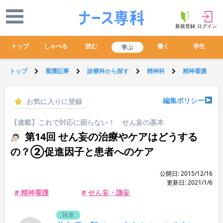
新規登録
ログイン
トップ
しゃべる
読む
働く
学生
学ぶ
トップ
看護記事
診療科から探す
精神科
精神看護
編集ポリシー
お気に入りに登録
【連載】これで対応に困らない！ せん妄の基本
第14回 せん妄の治療やケアはどうする
の？②促進因子と患者へのケア
公開日: 2015/12/16
更新日: 2021/1/6
# 精神看護
# せん妄・譫妄
執筆