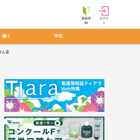
新規登
ログイ
録
ン
働く
学生
せん妄