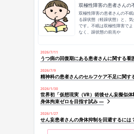
双極性障害の患者さんの
双極性障害の患者さんの不眠
る躁状態（軽躁状態）と、気
です。不眠は双極性障害でよ
なく、躁状態の前兆や
2026/7/11
うつ病の回復期にある患者さんに関する看
2026/7/9
精神科の患者さんのセルフケア不足に関す
2026/1/30
世界初「仮想現実（VR）術後せん妄擬似体
身体拘束ゼロを目指す試み ―
2026/1/27
せん妄患者さんの身体抑制を回避するには