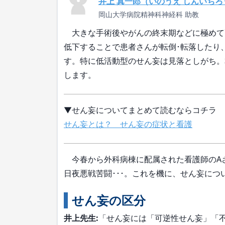
井上 真一郎（いのうえ しんいちろ
岡山大学病院精神科神経科 助教
大きな手術後やがんの終末期などに極めて
低下することで患者さんが転倒･転落したり
す。特に低活動型のせん妄は見落としがち。
します。
▼せん妄についてまとめて読むならコチラ
せん妄とは？ せん妄の症状と看護
今春から外科病棟に配属された看護師のA
日夜悪戦苦闘･･･。これを機に、せん妄に
せん妄の区分
井上先生:
「せん妄には「可逆性せん妄」「