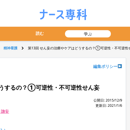
読む
学ぶ
精神看護
第13回 せん妄の治療やケアはどうするの？①可逆性・不可逆性
編集ポリシー
どうするの？①可逆性・不可逆性せん妄
公開日: 2015/12/9
更新日: 2021/1/6
・譫妄