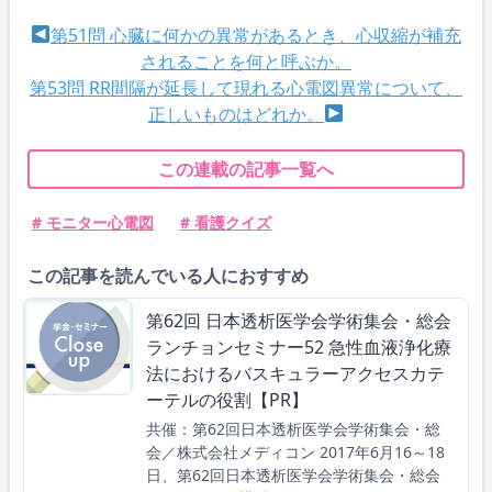
第51問 心臓に何かの異常があるとき、心収縮が補充
されることを何と呼ぶか。
第53問 RR間隔が延長して現れる心電図異常について、
正しいものはどれか。
この連載の記事一覧へ
# モニター心電図
# 看護クイズ
この記事を読んでいる人におすすめ
第62回 日本透析医学会学術集会・総会
ランチョンセミナー52 急性血液浄化療
法におけるバスキュラーアクセスカテ
ーテルの役割【PR】
共催：第62回日本透析医学会学術集会・総
会／株式会社メディコン 2017年6月16～18
日、第62回日本透析医学会学術集会・総会