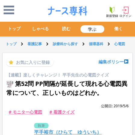
新規登録
ログイン
トップ
しゃべる
読む
働く
学ぶ
トップ
看護記事
診療科から探す
循環器科
心電図
編集ポリシー
お気に入りに登録
【連載】楽しくチャレンジ！ 平手先生の心電図クイズ
第52問 PP間隔が延長して現れる心電図異
常について、正しいものはどれか。
公開日: 2019/5/6
# モニター心電図
# 看護クイズ
執筆
平手裕市（ひらて ゆういち）