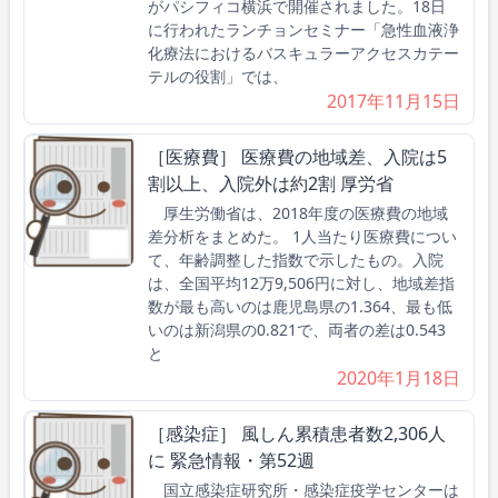
がパシフィコ横浜で開催されました。18日
に行われたランチョンセミナー「急性血液浄
化療法におけるバスキュラーアクセスカテー
テルの役割」では、
2017年11月15日
［医療費］ 医療費の地域差、入院は5
割以上、入院外は約2割 厚労省
厚生労働省は、2018年度の医療費の地域
差分析をまとめた。 1人当たり医療費につい
て、年齢調整した指数で示したもの。入院
は、全国平均12万9,506円に対し、地域差指
数が最も高いのは鹿児島県の1.364、最も低
いのは新潟県の0.821で、両者の差は0.543
と
2020年1月18日
［感染症］ 風しん累積患者数2,306人
に 緊急情報・第52週
国立感染症研究所・感染症疫学センターは