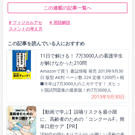
この連載の記事一覧へ
# フィジカルアセ
# 用語解説
スメントの考え方
この記事を読んでいる人におすすめ
11日で解ける！ 7万3000人の看護学生
が解けなかった210問
Amazonで買う 書誌情報 発売 2013年9月30
日 版型 A6判 ページ数 224 定価 1200円＋税
■今年は7万3000人のニガテです！ 大ヒッ
ト国試問題集の最新版！約7万3000人
2013年9月30日
【動画で学ぶ】誤嚥リスクを最小限
に、高齢者のための「コンクールF」簡
単口腔ケア【PR】
認知症や寝たきりでうがいが難しい高齢の患