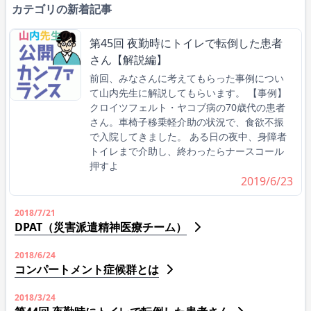
カテゴリの新着記事
第45回 夜勤時にトイレで転倒した患者
さん【解説編】
前回、みなさんに考えてもらった事例につい
て山内先生に解説してもらいます。 【事例】
クロイツフェルト・ヤコブ病の70歳代の患者
さん。車椅子移乗軽介助の状況で、食欲不振
で入院してきました。 ある日の夜中、身障者
トイレまで介助し、終わったらナースコール
押すよ
2019/6/23
2018/7/21
DPAT（災害派遣精神医療チーム）
2018/6/24
コンパートメント症候群とは
2018/3/24