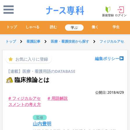
新規登録
ログイン
トップ
しゃべる
読む
働く
学生
学ぶ
トップ
看護記事
医療・看護技術から探す
フィジカルアセス
編集ポリシー
お気に入りに登録
【連載】医療・看護用語のDATABASE
臨床推論とは
公開日: 2018/4/29
# フィジカルアセ
# 用語解説
スメントの考え方
監修
山内豊明