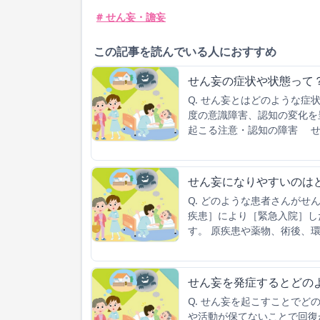
# せん妄・譫妄
この記事を読んでいる人におすすめ
せん妄の症状や状態って
Q. せん妄とはどのような症
度の意識障害、認知の変化を
起こる注意・認知の障害 せ
せん妄になりやすいのは
Q. どのような患者さんがせ
疾患］により［緊急入院］し
す。 原疾患や薬物、術後、
せん妄を発症するとどの
Q. せん妄を起こすことでど
や活動が保てないことで回復