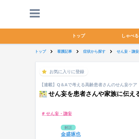
トップ
しゃべる
トップ
看護記事
症状から探す
せん妄・譫妄
お気に入りに登録
【連載】Q＆Aで考える高齢患者さんのせん妄ケア
せん妄を患者さんや家族に伝え
# せん妄・譫妄
解説
金盛琢也