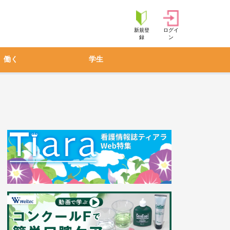
新規登
ログイ
録
ン
働く
学生