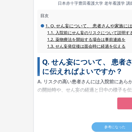
日本赤十字豊田看護大学 老年看護学 講
目次
Q. せん妄について、 患者さんや家族
入院前にせん妄のリスクについて説明す
薬物療法を開始する場合は事前連絡を
せん妄発症後は面会時に経過を伝える
Q. せん妄について、 患
に伝えればよいですか？
A. リスクの高い患者さんには入院前にあ
の開始時や、せん妄の経過と日中の様子を伝
参考になった