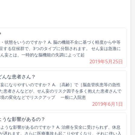
？
状・状態をいうのですか？ A. 脳の機能不全に基づく軽度から中等
呈する症候群で、3つのタイプに分類されます。 せん妄は急激に
ん妄とは、一時的な脳機能の失調によって起
2019年5月25日
どんな患者さん？
ん妄になりやすいのですか？ A. ［高齢］で［脳血管疾患等の急性
た患者さんなどが、せん妄のリスク因子を多く抱えた患者さんで
環境の変化などでリスクアップ 一般に入院患
2019年6月1日
ような影響があるの？
のような影響があるのですか？ A. 治療を安全に受けられず、休息
が遅れます。さらに医療事故も起こりやすくなり、それに伴い入