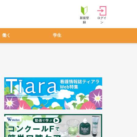
新規登
ログイ
録
ン
働く
学生