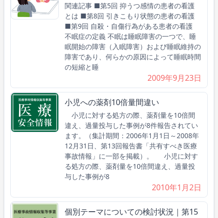
関連記事 ■第5回 抑うつ感情の患者の看護
とは ■第8回 引きこもり状態の患者の看護
■第9回 自殺・自傷行為がある患者の看護
不眠症の定義 不眠は睡眠障害の一つで、睡
眠開始の障害（入眠障害）および睡眠維持の
障害であり、何らかの原因によって睡眠時間
の短縮と睡
2009年9月23日
小児への薬剤10倍量間違い
小児に対する処方の際、薬剤量を10倍間
違え、過量投与した事例が8件報告されてい
ます。（集計期間：2006年1月1日～2008年
12月31日、第13回報告書「共有すべき医療
事故情報」に一部を掲載）。 小児に対す
る処方の際、薬剤量を10倍間違え、過量投
与した事例が8
2010年1月2日
個別テーマについての検討状況｜第15