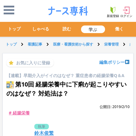
新規登録
ログイン
トップ
しゃべる
読む
働く
学ぶ
トップ
看護記事
医療・看護技術から探す
栄養管理
経
編集ポリシー
お気に入りに登録
【連載】早期介入がイイのはなぜ？ 重症患者の経腸栄養Q＆A
第10回 経腸栄養中に下痢が起こりやすい
のはなぜ？ 対処法は？
公開日: 2019/2/10
# 経腸栄養
執筆
鈴木俊繁