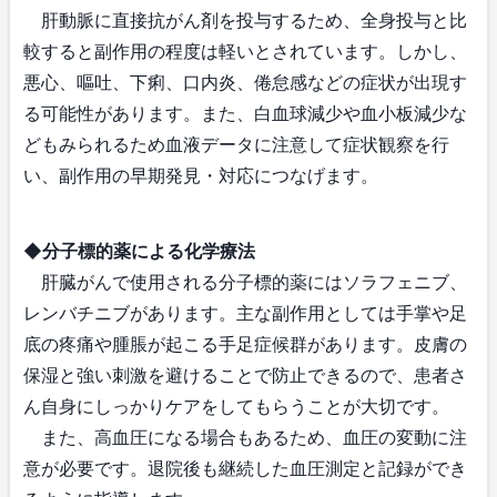
肝動脈に直接抗がん剤を投与するため、全身投与と比
較すると副作用の程度は軽いとされています。しかし、
悪心、嘔吐、下痢、口内炎、倦怠感などの症状が出現す
る可能性があります。また、白血球減少や血小板減少な
どもみられるため血液データに注意して症状観察を行
い、副作用の早期発見・対応につなげます。
◆分子標的薬による化学療法
肝臓がんで使用される分子標的薬にはソラフェニブ、
レンバチニブがあります。主な副作用としては手掌や足
底の疼痛や腫脹が起こる手足症候群があります。皮膚の
保湿と強い刺激を避けることで防止できるので、患者さ
ん自身にしっかりケアをしてもらうことが大切です。
また、高血圧になる場合もあるため、血圧の変動に注
意が必要です。退院後も継続した血圧測定と記録ができ