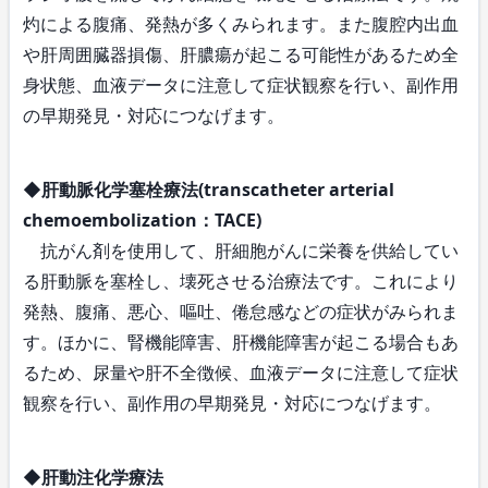
灼による腹痛、発熱が多くみられます。また腹腔内出血
や肝周囲臓器損傷、肝膿瘍が起こる可能性があるため全
身状態、血液データに注意して症状観察を行い、副作用
の早期発見・対応につなげます。
◆肝動脈化学塞栓療法(transcatheter arterial
chemoembolization：TACE)
抗がん剤を使用して、肝細胞がんに栄養を供給してい
る肝動脈を塞栓し、壊死させる治療法です。これにより
発熱、腹痛、悪心、嘔吐、倦怠感などの症状がみられま
す。ほかに、腎機能障害、肝機能障害が起こる場合もあ
るため、尿量や肝不全徴候、血液データに注意して症状
観察を行い、副作用の早期発見・対応につなげます。
◆肝動注化学療法