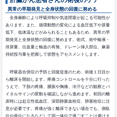
異常の早期発見と全身状態の回復に努める
全身麻酔により呼吸抑制や気道閉塞が起こる可能性が
あります。また、循環動態の変化による血圧低下や尿量
低下、低体温などがみられることもあるため、異常の早
期発見と全身状態の回復に努めます。術式、術中輸液・
排尿量、出血量と輸血の有無、ドレーン挿入部位、麻薬
持続投与量を把握して状態をアセスメントします。
呼吸器合併症の予防と回復促進のため、術後１日目か
ら離床を開始します。疼痛コントロールを十分に行った
うえで、下肢の疼痛、腫脹や胸痛、冷汗などの観察とバ
イタルサインの変動を確認しながら進めます。初回の離
床時には起立性低血圧、深部静脈血栓症、肺塞栓症に注
意が必要です。疼痛が強く離床できない場合でも、側臥
位や座位になるなどして同一体位で過ごすことは避けま