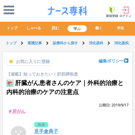
新規登録
ログイン
トップ
しゃべる
読む
働く
学生
学ぶ
トップ
看護記事
診療科から探す
消化器科
消化器疾患
編集ポリシー
お気に入りに登録
【連載】知っておきたい！肝胆膵疾患
肝臓がん患者さんのケア｜外科的治療と
内科的治療のケアの注意点
公開日: 2019/9/17
# 肝がん
執筆
見手倉典子