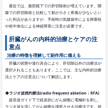
最近では、腹腔鏡下での肝切除術が増えています。開
腹での肝切除術と比較して創が小さく疼痛が少ないとい
った利点がありますが、手術時の気腹操作による肺塞栓
や術中体位による神経障害に注意が必要です。
肝臓がんの内科的治療とケアの注
意点
治療の特徴を理解して副作用に備える
肝臓の状態や進行具合により、肝切除以外の治療法が
選択されることもあります。ここでは、主な内科的治療
法とケアの注意点について解説します。
◆ラジオ波焼灼療法(radio frequent ablation：RFA)
超音波ガイド下で経皮的にがん細胞に電極針を刺し、
ラジオ波を流してがん細胞を壊死させる治療法です。焼