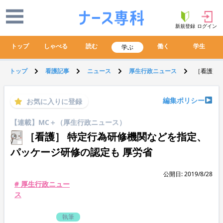
新規登録
ログイン
トップ
しゃべる
読む
働く
学生
学ぶ
トップ
看護記事
ニュース
厚生行政ニュース
［看護］
編集ポリシー
お気に入りに登録
【連載】MC＋（厚生行政ニュース）
［看護］ 特定行為研修機関などを指定、
パッケージ研修の認定も 厚労省
公開日: 2019/8/28
# 厚生行政ニュー
ス
執筆