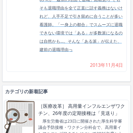
そも退職理由を全て正直に話す義務はないけ
れど、人手不足で引き留めに合うことが多い
看護師。「一身上の都合」でスムーズに退職
できない環境では「ある」が多数派になるの
は自然かも…。そんな「ある派」が伝えた、
建前の退職理由っ
2013年11月4日
カテゴリの新着記事
［医療改革］ 高用量インフルエンザワク
チン、26年度の定期接種は「見送り」
厚生労働省は23日に開催された厚生科学審
議会予防接種・ワクチン分科会で、高用量イ