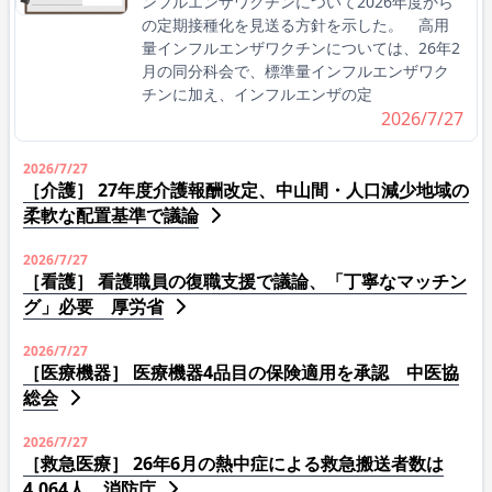
ンフルエンザワクチンについて2026年度から
の定期接種化を見送る方針を示した。 高用
量インフルエンザワクチンについては、26年2
月の同分科会で、標準量インフルエンザワク
チンに加え、インフルエンザの定
2026/7/27
2026/7/27
［介護］ 27年度介護報酬改定、中山間・人口減少地域の
柔軟な配置基準で議論
2026/7/27
［看護］ 看護職員の復職支援で議論、「丁寧なマッチン
グ」必要 厚労省
2026/7/27
［医療機器］ 医療機器4品目の保険適用を承認 中医協
総会
2026/7/27
［救急医療］ 26年6月の熱中症による救急搬送者数は
4,064人 消防庁