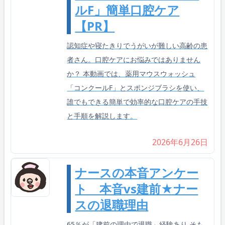
ルF」簡単口腔ケア
【PR】
認知症や寝たきりでうがいが難しい高齢の患
者さん。口腔ケアにお悩みではありません
か？ 本動画では、薬用マウスウォッシュ
「コンクールF」とスポンジブラシを使い、
誰でもできる簡単で効率的な口腔ケアの手技
と手順を解説します。
2026年6月26日
ナースの本音アンケー
ト 本音vs建前★ナー
スの退職理由
65％が「建前の理由で退職」経験あり そも