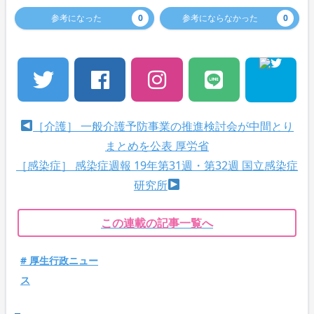
参考になった
0
参考にならなかった
0
［介護］ 一般介護予防事業の推進検討会が中間とり
まとめを公表 厚労省
［感染症］ 感染症週報 19年第31週・第32週 国立感染症
研究所
この連載の記事一覧へ
# 厚生行政ニュー
ス