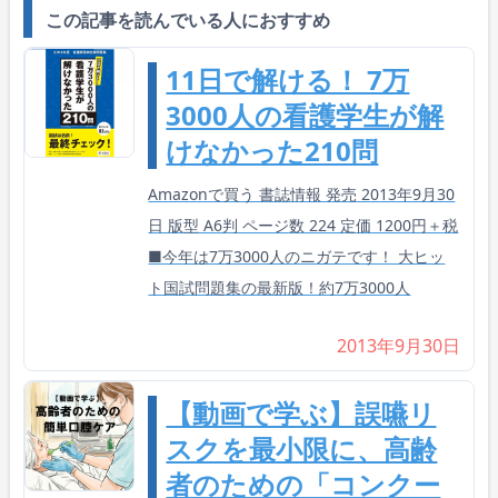
この記事を読んでいる人におすすめ
11日で解ける！ 7万
3000人の看護学生が解
けなかった210問
Amazonで買う 書誌情報 発売 2013年9月30
日 版型 A6判 ページ数 224 定価 1200円＋税
■今年は7万3000人のニガテです！ 大ヒッ
ト国試問題集の最新版！約7万3000人
2013年9月30日
【動画で学ぶ】誤嚥リ
スクを最小限に、高齢
者のための「コンクー