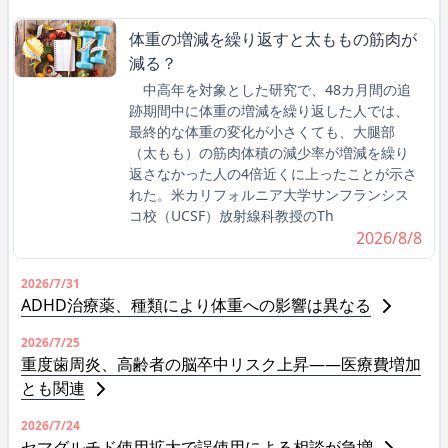
体重の増減を繰り返すと太ももの筋肉が
減る？
中高年を対象とした研究で、48カ月間の追
跡期間中に体重の増減を繰り返した人では、
最終的な体重の変化が小さくても、大腿部
（太もも）の筋肉体積の減少率が増減を繰り
返さなかった人の4倍近くに上ったことが示さ
れた。米カリフォルニア大学サンフランシス
コ校（UCSF）放射線科教授のTh
2026/8/8
2026/7/31
ADHD治療薬、種類により体重への影響は異なる
2026/7/25
重度歯周炎、高齢者の脳卒中リスク上昇――医療費増加
とも関連
2026/7/24
セマグルチド使用拡大で誤使用による相談が急増