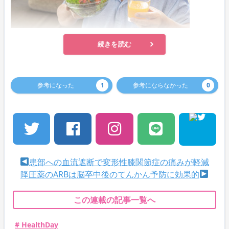
続きを読む
参考になった
1
参考にならなかった
0
患部への血流遮断で変形性膝関節症の痛みが軽減
降圧薬のARBは脳卒中後のてんかん予防に効果的
この連載の記事一覧へ
# HealthDay