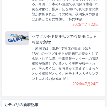
る。今回、日本の17施設で夜間頻尿患者875
例を対象に、排尿日誌を用いて夜間多尿の実
態が解析された。その結果、夜間多尿の割合
は加齢とともに増加し、特に80歳
2026年7月22日
セマグルチド使用拡大で誤使用による
相談が急増
米国では、GLP-1受容体作動薬（GLP-
1RA）のセマグルチドが肥満症治療薬として
承認されて以降、中毒情報センターへの電話
相談が急増しているという実態が報告され
た。その多くは、投与量を間違えてしまった
という相談だという。米テキサス大学サンア
ントニオ校のJordan Mil
2026年7月24日
カテゴリの新着記事