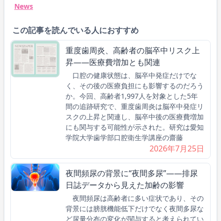
News
この記事を読んでいる人におすすめ
重度歯周炎、高齢者の脳卒中リスク上
昇――医療費増加とも関連
口腔の健康状態は、脳卒中発症だけでな
く、その後の医療負担にも影響するのだろう
か。今回、高齢者1,997人を対象とした5年
間の追跡研究で、重度歯周炎は脳卒中発症リ
スクの上昇と関連し、脳卒中後の医療費増加
にも関与する可能性が示された。研究は愛知
学院大学歯学部口腔衛生学講座の齋藤
2026年7月25日
夜間頻尿の背景に“夜間多尿”――排尿
日誌データから見えた加齢の影響
夜間頻尿は高齢者に多い症状であり、その
背景には膀胱機能低下だけでなく夜間多尿な
ど尿量分布の変化が関与すると考えられてい