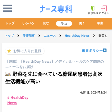
新規登録
ログイン
トップ
しゃべる
読む
働く
学生
学ぶ
トップ
看護記事
ニュース
HealthDay News
野菜を先
編集ポリシー
お気に入りに登録
【連載】【HealthDay News】メディカル・ヘルスケア関連の
ニュースをお届け
野菜を先に食べている糖尿病患者は高次
生活機能が高い
公開日: 2024/12/24
# HealthDay
News