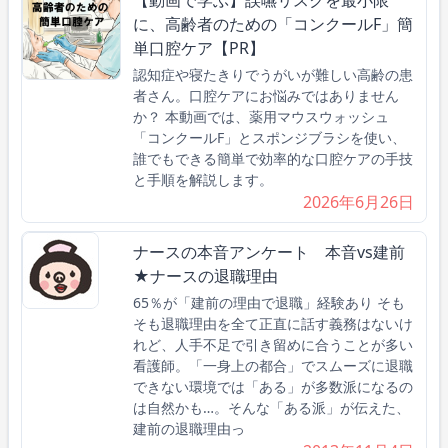
【動画で学ぶ】誤嚥リスクを最小限
に、高齢者のための「コンクールF」簡
単口腔ケア【PR】
認知症や寝たきりでうがいが難しい高齢の患
者さん。口腔ケアにお悩みではありません
か？ 本動画では、薬用マウスウォッシュ
「コンクールF」とスポンジブラシを使い、
誰でもできる簡単で効率的な口腔ケアの手技
と手順を解説します。
2026年6月26日
ナースの本音アンケート 本音vs建前
★ナースの退職理由
65％が「建前の理由で退職」経験あり そも
そも退職理由を全て正直に話す義務はないけ
れど、人手不足で引き留めに合うことが多い
看護師。「一身上の都合」でスムーズに退職
できない環境では「ある」が多数派になるの
は自然かも…。そんな「ある派」が伝えた、
建前の退職理由っ