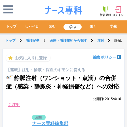
新規登録
ログイン
トップ
しゃべる
読む
働く
学生
学ぶ
トップ
看護記事
医療・看護技術から探す
注射
静脈注
編集ポリシー
お気に入りに登録
【連載】注射・輸液・採血のギモンに答える
静脈注射（ワンショット・点滴）の合併
症（感染・静脈炎・神経損傷など）への対応
公開日: 2015/4/16
# 注射
編集
ナース専科編集部