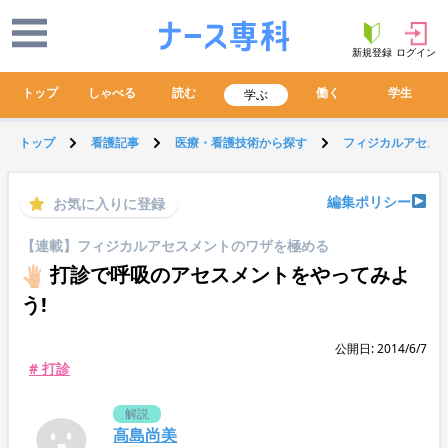
新規登録
ログイン
トップ
しゃべる
読む
働く
学生
学ぶ
トップ
看護記事
医療・看護技術から探す
フィジカルアセス
編集ポリシー
お気に入りに登録
【連載】フィジカルアセスメントのワザを極める
打診で呼吸のアセスメントをやってみよ
う!
公開日: 2014/6/7
# 打診
解説
高島尚美