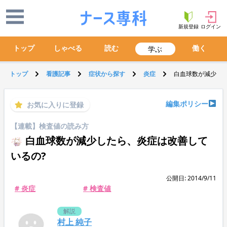
新規登録
ログイン
トップ
しゃべる
読む
働く
学ぶ
トップ
看護記事
症状から探す
炎症
白血球数が減少した
編集ポリシー
お気に入りに登録
【連載】検査値の読み方
白血球数が減少したら、炎症は改善して
いるの?
公開日: 2014/9/11
# 炎症
# 検査値
解説
村上 純子