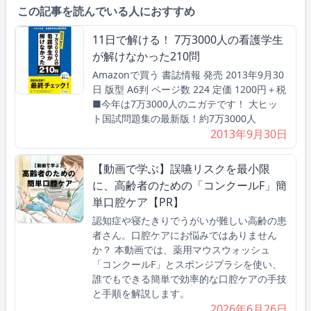
この記事を読んでいる人におすすめ
11日で解ける！ 7万3000人の看護学生
が解けなかった210問
Amazonで買う 書誌情報 発売 2013年9月30
日 版型 A6判 ページ数 224 定価 1200円＋税
■今年は7万3000人のニガテです！ 大ヒッ
ト国試問題集の最新版！約7万3000人
2013年9月30日
【動画で学ぶ】誤嚥リスクを最小限
に、高齢者のための「コンクールF」簡
単口腔ケア【PR】
認知症や寝たきりでうがいが難しい高齢の患
者さん。口腔ケアにお悩みではありません
か？ 本動画では、薬用マウスウォッシュ
「コンクールF」とスポンジブラシを使い、
誰でもできる簡単で効率的な口腔ケアの手技
と手順を解説します。
2026年6月26日