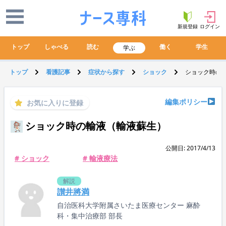
新規登録
ログイン
トップ
しゃべる
読む
働く
学生
学ぶ
トップ
看護記事
症状から探す
ショック
ショック時の
編集ポリシー
お気に入りに登録
ショック時の輸液（輸液蘇生）
公開日: 2017/4/13
# ショック
# 輸液療法
解説
讃井將満
自治医科大学附属さいたま医療センター 麻酔
科・集中治療部 部長