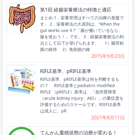
第1回 経腸栄養療法の特徴と適応
まとめ 1．栄養管理はすべての治療の基盤で
す。 2．栄養療法の大原則は、“When the
gut works use it !”「腸が働いているなら、
腸を使おう！」です。 3．経腸栄養療法の利
点として以下が挙げられます。 1）腸管粘
膜の維持 2）免疫能の維
2015年9月23日
RIFLE基準、pRIFLE基準
RIFLE基準、pRIFLE基準は何を判断するも
の？ RIFLE基準とpediatric-modified
RIFLE （pRIFLE）基準は、「急性腎障害
（acute kidney injury：AKI）」の重症度を
評価するためのスケールです。RIEFLE基準
は成人に、pR
2021年8月11日
てんかん重積状態の治療が変わる！