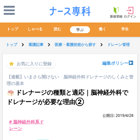
新規登録
ログイン
トップ
しゃべる
読む
働く
学生
学ぶ
トップ
看護記事
医療・看護技術から探す
ドレーン管理
編集ポリシー
お気に入りに登録
【連載】いまさら聞けない 脳神経外科ドレナージのしくみと管
理の基本
ドレナージの種類と適応｜脳神経外科で
ドレナージが必要な理由②
公開日: 2019/4/28
# 脳神経外科系ド
レーン