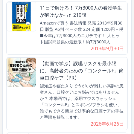
11日で解ける！ 7万3000人の看護学生
が解けなかった210問
Amazonで買う 書誌情報 発売 2013年9月30
日 版型 A6判 ページ数 224 定価 1200円＋税
■今年は7万3000人のニガテです！ 大ヒッ
ト国試問題集の最新版！約7万3000人
2013年9月30日
【動画で学ぶ】誤嚥リスクを最小限
に、高齢者のための「コンクールF」簡
単口腔ケア【PR】
認知症や寝たきりでうがいが難しい高齢の患
者さん。口腔ケアにお悩みではありません
か？ 本動画では、薬用マウスウォッシュ
「コンクールF」とスポンジブラシを使い、
誰でもできる簡単で効率的な口腔ケアの手技
と手順を解説します。
2026年6月26日