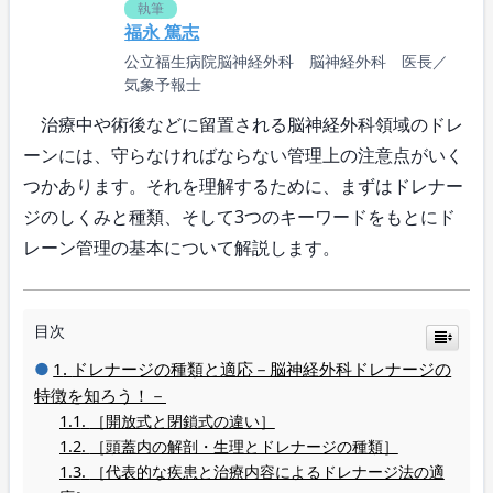
執筆
福永 篤志
公立福生病院脳神経外科 脳神経外科 医長／
気象予報士
治療中や術後などに留置される脳神経外科領域のドレ
ーンには、守らなければならない管理上の注意点がいく
つかあります。それを理解するために、まずはドレナー
ジのしくみと種類、そして3つのキーワードをもとにド
レーン管理の基本について解説します。
目次
ドレナージの種類と適応－脳神経外科ドレナージの
特徴を知ろう！－
［開放式と閉鎖式の違い］
［頭蓋内の解剖・生理とドレナージの種類］
［代表的な疾患と治療内容によるドレナージ法の適