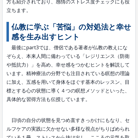
方も紹介されており、感情のストレス度チェックにも役
立ちます。
仏教に学ぶ「苦悩」の対処法と幸せ
感を生み出すヒント
最後にpart3では、僧侶である著者が仏教の教えにな
ぞらえ、本来人間に備わっている「レジリエンス（防衛
や抵抗力）」を高め、幸せ感をつかむヒントを解説して
います。精神療法の分野でも注目されている瞑想の理論
に加え、五感を用いて身体をほぐす基本のレッスン、目
標とする心の状態に導く４つの瞑想メソッドといった、
具体的な習得方法も伝授しています。
日頃の自分の状態を見つめ直すきっかけにもなり、セ
ルフケアの実践に欠かせない多様な視点がちりばめられ
ている１冊。ストレスから抜け出し、こころの元気を取