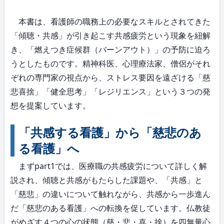
本書は、看護師の職務上の必要なスキルとされてきた
「傾聴・共感」が引き起こす共感疲労という現象を紐解
き、「燃えつき症候群（バーンアウト）」の予防に迫ろ
うとしたものです。精神科医、心理療法家、僧侶がそれ
ぞれの専門家の視点から、ストレス要因を遠ざける「慈
悲喜捨」「健全思考」「レジリエンス」という３つの発
想を提案しています。
「共感する看護」から「慈悲のあ
る看護」へ
まずpart1では、医療職の共感疲労について詳しく解
説され、傾聴と共感がもたらした課題や、「共感」と
「慈悲」の違いについて触れながら、共感から一歩進ん
だ「慈悲のある看護」への転換を促しています。仏教徒
がめざす４つの心の状態（慈・悲・喜・捨）を四無量心