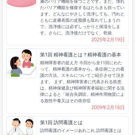
膚のバリア機能を保つことです。また、壊れ
たバリア機能を修復するはたらきも担ってい
ます。どんなにやさしく洗浄しても、汚れと
ともに皮膚表面の皮脂膜も取れてしまうの
で、洗浄後には必ずしっかりと保湿をしま
す。さらに、洗浄後だけでなく、乾燥
2025年2月19日
第1回 精神看護とは？精神看護の基本
精神障害者の捉え方 今回から全11回にわた
って、精神看護の基本から、各症例ごとの看
護の方法、スキルについてご紹介させて頂き
ます。 まず、精神障害者に代表される疾患
は、精神保健及び精神障害者福祉に関する法
律によると「統合失調症、精神作用物質によ
る急性中毒又はその依存症
2009年2月16日
第1回 訪問看護とは
訪問看護のイメージあれこれ 訪問看護とは