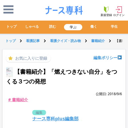
新規登録
ログイン
トップ
しゃべる
読む
働く
学生
学ぶ
トップ
看護記事
看護クイズ・読み物
書籍紹介
【書籍
編集ポリシー
お気に入りに登録
【書籍紹介】「燃えつきない自分」をつ
くる３つの発想
公開日: 2018/9/6
# 書籍紹介
編集
ナース専科plus編集部