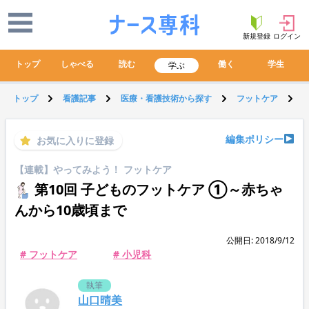
新規登録
ログイン
トップ
しゃべる
読む
働く
学生
学ぶ
トップ
看護記事
医療・看護技術から探す
フットケア
編集ポリシー
お気に入りに登録
【連載】やってみよう！ フットケア
第10回 子どものフットケア ①～赤ちゃ
んから10歳頃まで
公開日: 2018/9/12
# フットケア
# 小児科
執筆
山口晴美