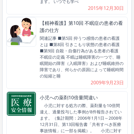
ます。 いつでも学べ
2015年12月30日
【精神看護】第10回 不眠症の患者の看
護の仕方
関連記事 ■第5回 抑うつ感情の患者の看護
とは ■第8回 引きこもり状態の患者の看護
■第9回 自殺・自傷行為がある患者の看護
不眠症の定義 不眠は睡眠障害の一つで、睡
眠開始の障害（入眠障害）および睡眠維持の
障害であり、何らかの原因によって睡眠時間
の短縮と睡
2009年9月23日
小児への薬剤10倍量間違い
小児に対する処方の際、薬剤量を10倍間
違え、過量投与した事例が8件報告されてい
ます。（集計期間：2006年1月1日～2008年
12月31日、第13回報告書「共有すべき医療
事故情報」に一部を掲載）。 小児に対す