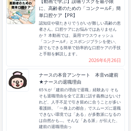
【動画で学ぶ】誤嚥リスクを最小限
に、高齢者のための「コンクールF」簡
単口腔ケア【PR】
認知症や寝たきりでうがいが難しい高齢の患
者さん。口腔ケアにお悩みではありません
か？ 本動画では、薬用マウスウォッシュ
「コンクールF」とスポンジブラシを使い、
誰でもできる簡単で効率的な口腔ケアの手技
と手順を解説します。
2026年6月26日
ナースの本音アンケート 本音vs建前
★ナースの退職理由
65％が「建前の理由で退職」経験あり そも
そも退職理由を全て正直に話す義務はないけ
れど、人手不足で引き留めに合うことが多い
看護師。「一身上の都合」でスムーズに退職
できない環境では「ある」が多数派になるの
は自然かも…。そんな「ある派」が伝えた、
建前の退職理由っ