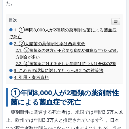
た。
目次
①年間8,000人が2種類の薬剤耐性菌による菌血症
で死亡
②大腸菌の薬剤耐性率は西高東低
③抗菌薬の処方が不必要な病気や健康な年代への処
方割合が多い
④抗菌薬に対する正しい知識は持つ人は全体の2割
これらの現状に対して行うべき2つの対策法
引用・参考資料
①年間8,000人が2種類の薬剤耐性
菌による菌血症で死亡
薬剤耐性に関連する死亡者は、米国では年間3.5万人以
2）
上、欧州では年間3.3万人と推定されています
。日本
での死亡者数は明らかになっていませんでしたが、当セ