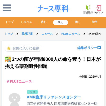
新規登録
ログイン
トップ
しゃべる
読む
働く
学生
学ぶ
トップ
看護記事
ニュース
PLUSニュース
2つの菌が年
編集ポリシー
お気に入りに登録
2つの菌が年間8000人の命を奪う！日本が
抱える薬剤耐性問題
公開日: 2020/4/4
# PLUSニュース
提供
AMR臨床リファレンスセンター
国立研究開発法人 国立国際医療研究センター病