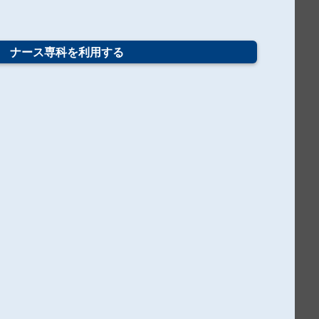
ナース専科を
利用する
看護学生向けおすすめコンテンツ
悩んだらみんなに相談＠ラウンジ
勉強方法、わからないところなど何でも相談