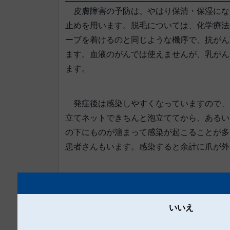
皮膚障害の予防は、やはり保清・保湿にな
止めを用います。脱毛については、化学療法
ーブを着けるのと同じような機序で、抗がん
ます。血液のがんでは使えませんが、乳がん
ます。
発症後は感染しやすくなっていますので、
立てネットできちんと泡立ててから、あるい
の下にものが溜まって感染が起こることが多
患者さんもいます。感染すると余計に爪が外
脱毛後でも頭皮はシャンプーを使用してし
ープで洗うと乾燥してしまいます。シャンプ
いいえ
いもの、無香料のもの、身体も顔も洗える泡