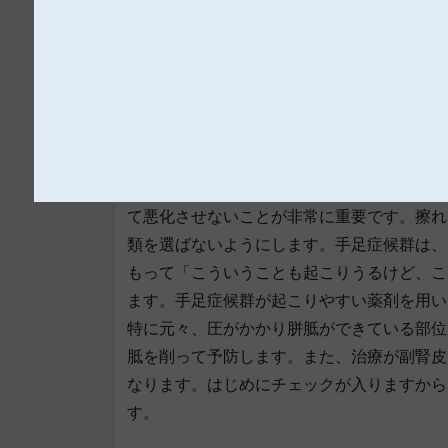
図4 ざ瘡様皮疹
皮膚障害のケアと看護師の役割
EGFR阻害薬では皮脂腺も障害を受けるた
て悪化させないことが非常に重要です。擦れ
類を選ばないようにします。手足症候群は、
もって「こういうことも起こりうるけど、こ
ます。手足症候群が起こりやすい薬剤を用い
特に元々、圧がかかり胼胝ができている部位
胝を削って予防します。また、治療が副腎皮
なります。はじめにチェックが入りますから
す。