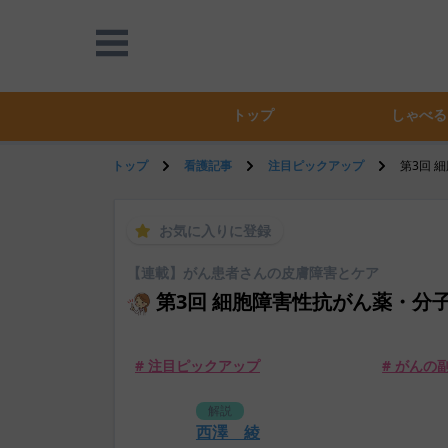
トップ
しゃべる
トップ
看護記事
注目ピックアップ
第3回 
お気に入りに登録
【連載】がん患者さんの皮膚障害とケア
第3回 細胞障害性抗がん薬・分
# 注目ピックアップ
# がんの
解説
西澤 綾