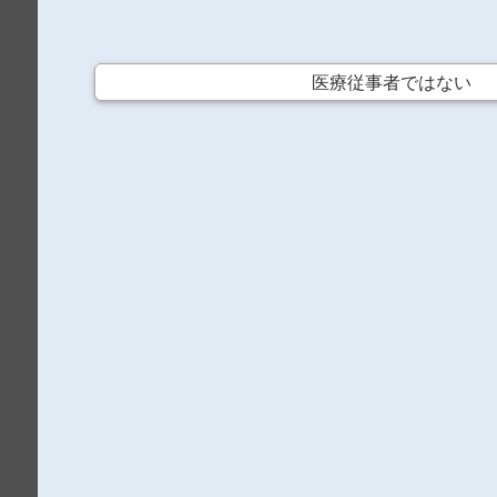
髪の毛がある段階ではシャンプーを用いま
ないようにします。髪のごわごわ感には、洗
医療従事者ではない
します。髪が抜けるのが怖くて洗わない患者
く洗う指導をします。
爪甲剝離は、浮腫んで爪の下が赤い初期の
が治まり、爪が剥がれずにすむ場合があるた
まったら、皮膚に当たっただけで痛いですか
があるため、清潔に洗った後、風通りのよい
患者さんひとりでも簡単に止められます。
患者さんに寄り添い、日常生活に皮膚障害
ンのキーボードでも爪が外れることがありま
合わせた対応策を指導します。