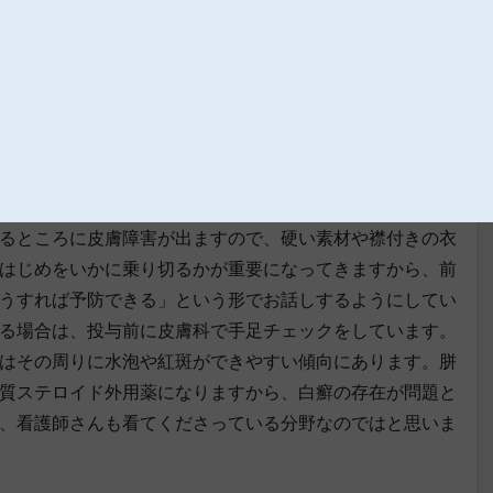
め、皮膚の乾燥、菲薄化が治りにくく、あらかじめ保湿し
るところに皮膚障害が出ますので、硬い素材や襟付きの衣
はじめをいかに乗り切るかが重要になってきますから、前
うすれば予防できる」という形でお話しするようにしてい
る場合は、投与前に皮膚科で手足チェックをしています。
はその周りに水泡や紅斑ができやすい傾向にあります。胼
質ステロイド外用薬になりますから、白癬の存在が問題と
、看護師さんも看てくださっている分野なのではと思いま