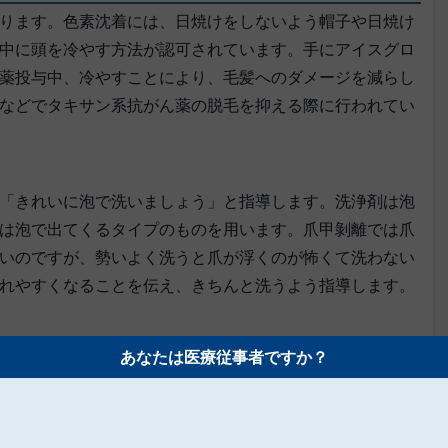
ります。色素沈着には、日焼けをしないよう帽子や日焼け
中に頭を冷やす方法が認可されています。手にアイスグロ
薬投与中、冷やすことにより、毛髪へのダメージを減らし
などでタキサン系抗がん薬の脱毛を抑える際に行われてい
「きれいに泡で洗いましょう」と指導します。洗浄剤は泡
は泡で出てくるタイプのものを用います。爪甲剝離では爪
いのですが、勢いよく洗うと爪が浮くのが怖くて洗わない
れやすくなることを伝え、きちんと洗うよう指導します。
っかりと洗います。脱毛しているからといって、ボディソ
あなたは医療従事者ですか？
ー以外であれば、洗顔フォームのように脱脂成分が多くな
のソープなどを用いるようにします。