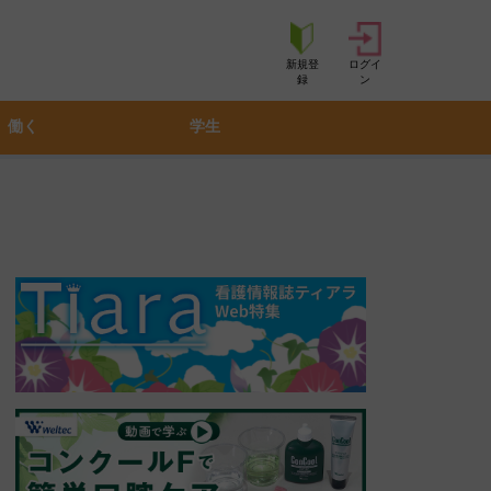
新規登
ログイ
録
ン
働く
学生