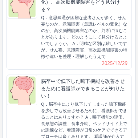
化）、高次脳機能障害をどう見分け
る？
Q．意思疎通が困難な患者さんが多く、せん
妄なのか、意識障害（意識レベルの変化）な
のか、高次脳機能障害なのか、判断に悩むこ
とがあります。どのようにして見分けるとよ
いでしょうか。 A．明確な区別は難しいです
が、せん妄、意識障害、高次脳機能障害の特
徴や違いを整理・理解したうえで
2025/12/29
脳卒中で低下した嚥下機能を改善させ
るために看護師ができることが知りた
い！
Q．脳卒中により低下してしまった嚥下機能
を少しでも改善させるために、看護師ができ
ることはありますか？ A．嚥下機能の評価、
食形態の調整、食事介助、ベッドサイド上で
の訓練など、看護師が日常のケアでできるア
プローチは多くあります。 看護師が介入す