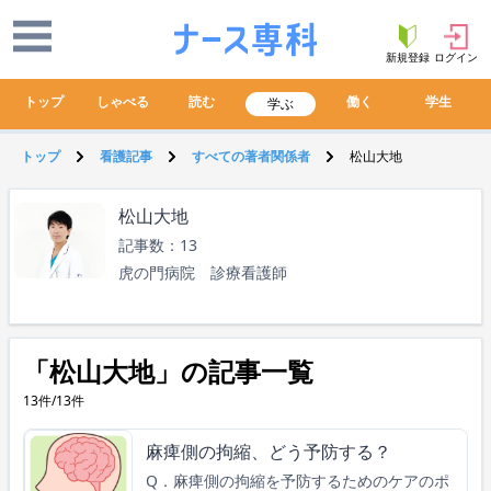
新規登録
ログイン
トップ
しゃべる
読む
働く
学生
学ぶ
トップ
看護記事
すべての著者関係者
松山大地
松山大地
記事数：13
虎の門病院 診療看護師
「松山大地」の記事一覧
13件/13件
麻痺側の拘縮、どう予防する？
Q．麻痺側の拘縮を予防するためのケアのポ