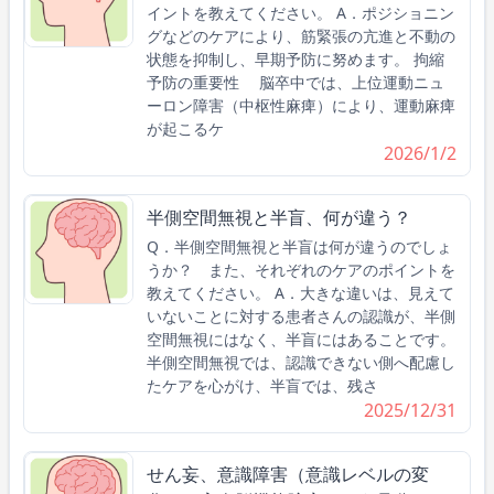
イントを教えてください。 A．ポジショニン
グなどのケアにより、筋緊張の亢進と不動の
状態を抑制し、早期予防に努めます。 拘縮
予防の重要性 脳卒中では、上位運動ニュ
ーロン障害（中枢性麻痺）により、運動麻痺
が起こるケ
2026/1/2
半側空間無視と半盲、何が違う？
Q．半側空間無視と半盲は何が違うのでしょ
うか？ また、それぞれのケアのポイントを
教えてください。 A．大きな違いは、見えて
いないことに対する患者さんの認識が、半側
空間無視にはなく、半盲にはあることです。
半側空間無視では、認識できない側へ配慮し
たケアを心がけ、半盲では、残さ
2025/12/31
せん妄、意識障害（意識レベルの変