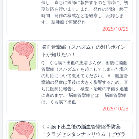
保し、直ちに医師に報告するのと同時に、初
期対応を行います。また、発作の開始・終了
時間、発作の様式などを観察し、記録しま
す。 脳腫瘍で痙攣発作
2025/10/25
脳血管攣縮（スパズム）の対応ポイン
トが知りたい！
Q．くも膜下出血の患者さんが、術後に脳血
管攣縮（スパズム）を起こしてしまった場合
の対応について教えてください。 A．脳血管
攣縮の発症は予後に大きく影響するため、直
ちに医師に報告し、検査・治療の準備を迅速
に進めます。 脳血管攣縮とは 脳血管攣縮
は、くも膜下出血
2025/10/23
くも膜下出血後の脳血管攣縮予防薬
「クラゾセンタンナトリウム（ピヴラ