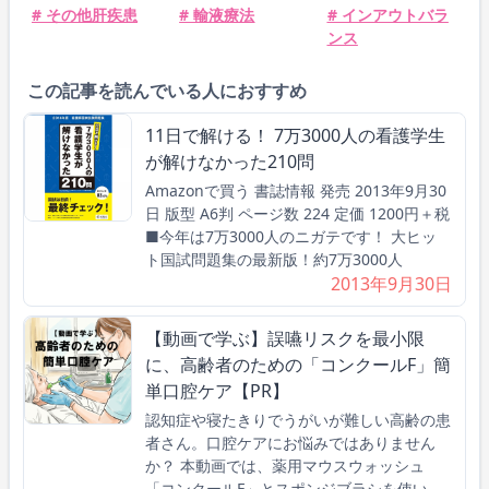
# その他肝疾患
# 輸液療法
# インアウトバラ
ンス
この記事を読んでいる人におすすめ
11日で解ける！ 7万3000人の看護学生
が解けなかった210問
Amazonで買う 書誌情報 発売 2013年9月30
日 版型 A6判 ページ数 224 定価 1200円＋税
■今年は7万3000人のニガテです！ 大ヒッ
ト国試問題集の最新版！約7万3000人
2013年9月30日
【動画で学ぶ】誤嚥リスクを最小限
に、高齢者のための「コンクールF」簡
単口腔ケア【PR】
認知症や寝たきりでうがいが難しい高齢の患
者さん。口腔ケアにお悩みではありません
か？ 本動画では、薬用マウスウォッシュ
「コンクールF」とスポンジブラシを使い、