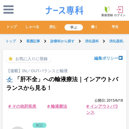
新規登録
ログイン
トップ
しゃべる
読む
働く
学生
学ぶ
トップ
看護記事
診療科から探す
消化器科
消化器疾患
編集ポリシー
お気に入りに登録
【連載】IN／OUTバランスと輸液
「肝不全」への輸液療法｜インアウトバ
ランスから見る！
公開日: 2015/6/18
# その他肝疾患
# 輸液療法
# インアウトバラ
ンス
解説