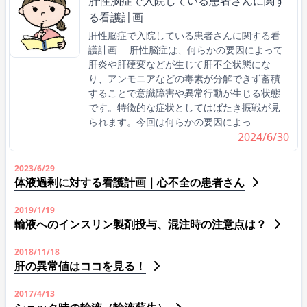
肝性脳症で入院している患者さんに関す
る看護計画
肝性脳症で入院している患者さんに関する看
護計画 肝性脳症は、何らかの要因によって
肝炎や肝硬変などが生じて肝不全状態にな
り、アンモニアなどの毒素が分解できず蓄積
することで意識障害や異常行動が生じる状態
です。特徴的な症状としてはばたき振戦が見
られます。今回は何らかの要因によっ
2024/6/30
2023/6/29
体液過剰に対する看護計画｜心不全の患者さん
2019/1/19
輸液へのインスリン製剤投与、混注時の注意点は？
2018/11/18
肝の異常値はココを見る！
2017/4/13