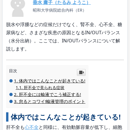
垂水 庸子（たるみ ようこ）
昭和大学病院総合内科（ER）
脱水や浮腫などの症候だけでなく、腎不全、心不全、糖
尿病など、さまざな疾患の原因となるIN/OUTバランス
（水分出納）。ここでは、IN/OUTバランスについて解
説します。
目次
体内ではこんなことが起きている!
肝不全で見られる症状
肝不全には輸液でこう補正する!
怠るとコワイ!輸液管理のポイント
体内ではこんなことが起きている!
肝不全も
心不全
と同様に、有効動脈容量が低下し、細胞