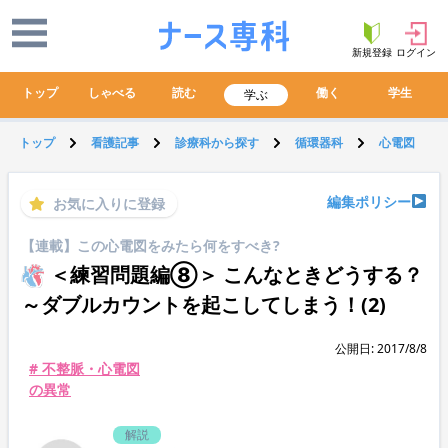
新規登録
ログイン
トップ
しゃべる
読む
働く
学生
学ぶ
トップ
看護記事
診療科から探す
循環器科
心電図
編集ポリシー
お気に入りに登録
【連載】この心電図をみたら何をすべき?
＜練習問題編⑧＞ こんなときどうする？
～ダブルカウントを起こしてしまう！(2)
公開日: 2017/8/8
# 不整脈・心電図
の異常
解説