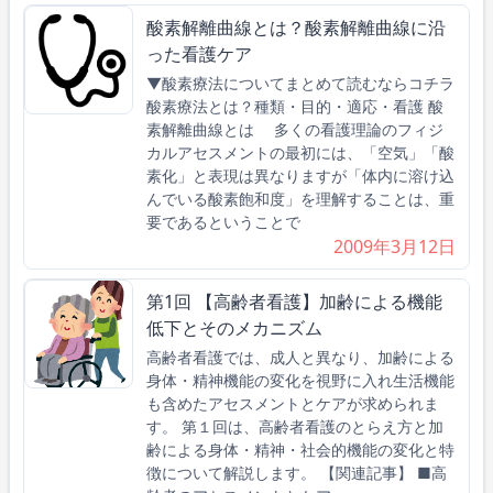
酸素解離曲線とは？酸素解離曲線に沿
った看護ケア
▼酸素療法についてまとめて読むならコチラ
酸素療法とは？種類・目的・適応・看護 酸
素解離曲線とは 多くの看護理論のフィジ
カルアセスメントの最初には、「空気」「酸
素化」と表現は異なりますが「体内に溶け込
んでいる酸素飽和度」を理解することは、重
要であるということで
2009年3月12日
第1回 【高齢者看護】加齢による機能
低下とそのメカニズム
高齢者看護では、成人と異なり、加齢による
身体・精神機能の変化を視野に入れ生活機能
も含めたアセスメントとケアが求められま
す。 第１回は、高齢者看護のとらえ方と加
齢による身体・精神・社会的機能の変化と特
徴について解説します。 【関連記事】 ■高