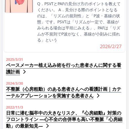
Q．PSVTとPAFの見分け方のポイントを教えて
ください。 A．見分ける際のポイントとなる
のは、「リズムの規則性」と「P波・基線の状
態」です。PSVTは「リズムが一定で、基線が
みられる場合は平坦にみえる」、PAFは「リズ
ムが不規則でP波がなく、基線が小刻みに揺れ
る」という
2026/2/27
2025/3/31
ペースメーカー植え込み術を行った患者さんに関する看
護計画
2024/3/30
不整脈（心房粗動）のある患者さんへの看護計画｜カテ
ーテルアブレーションを実施する患者さん
2022/11/3
日常に潜む脳卒中の大きなリスク、『心房細動』対策の
フロントライン ―心不全の合併率も高い不整脈「心房細
動」の最新知見―