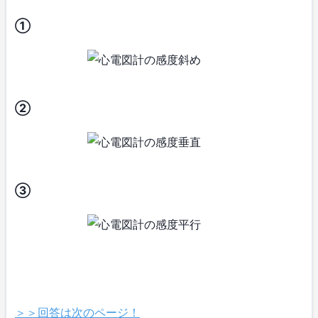
①
②
③
＞＞回答は次のページ！