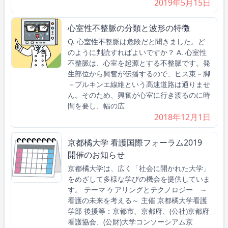
2019年5月15日
心室性不整脈の分類と波形の特徴
Q. 心室性不整脈は危険だと聞きました。ど
のように判読すればよいですか？ A. 心室性
不整脈は、心室を起源とする不整脈です。発
生部位から興奮が伝播するので、ヒス束－脚
－プルキンエ線維という高速道路は通りませ
ん。そのため、興奮が心室に行き渡るのに時
間を要し、幅の広
2018年12月1日
京都橘大学 看護国際フォーラム2019
開催のお知らせ
京都橘大学は、広く「社会に開かれた大学」
をめざして多様な学びの機会を提供していま
す。 テーマ ケアリングとテクノロジー ～
看護の未来を考える～ 主催 京都橘大学看護
学部 後援等：京都市、京都府、(公社)京都府
看護協会、(公財)大学コンソーシアム京