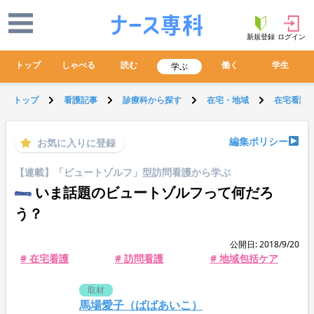
新規登録
ログイン
トップ
しゃべる
読む
働く
学生
学ぶ
トップ
看護記事
診療科から探す
在宅・地域
在宅看護
編集ポリシー
お気に入りに登録
【連載】「ビュートゾルフ」型訪問看護から学ぶ
いま話題のビュートゾルフって何だろ
う？
公開日: 2018/9/20
# 在宅看護
# 訪問看護
# 地域包括ケア
取材
馬場愛子（ばばあいこ）