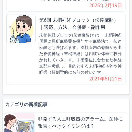
2025年2月19日
第6回 末梢神経ブロック（伝達麻酔）
｜適応、方法、合併症・副作用
末梢神経ブロック(伝達麻酔)とは 末梢神経
周囲に局所麻酔薬を投与する麻酔法で、伝達
麻酔とも呼ばれます。脊柱管内の脊髄から出
た脊髄神経（末梢神経）は四肢や体幹に枝分
かれしていきます。手術部位に合わせた神経
支配を考慮し、目的とする末梢神経本幹や神
経叢（解剖学的に名前の付いた太
2021年6月21日
カテゴリの新着記事
頻発する人工呼吸器のアラーム。医師に
報告すべきタイミングは？