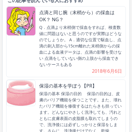
この記事を読んでいる人におすすめ
点滴と同じ腕（末梢から）の採血は
OK？ NG？
Q．点滴より末梢側で採血をすれば、検査数
値に問題はないと思うのですが実際はどうな
のでしょうか。 A．適切な位置で駆血し、点
滴の刺入部から15cm離れた末梢側からの採
血による血液データは、点滴の影響を受けな
い 点滴をしていない側の上肢から採血でき
ないケースもある
2018年6月6日
保湿の基本を学ぼう【PR】
保湿の基本 保湿の目的 保湿の目的は、皮
膚のバリア機能を保つことです。また、壊れ
たバリア機能を修復するはたらきも担ってい
ます。どんなにやさしく洗浄しても、汚れと
ともに皮膚表面の皮脂膜も取れてしまうの
で、洗浄後には必ずしっかりと保湿をしま
す。さらに、洗浄後だけでなく、乾燥