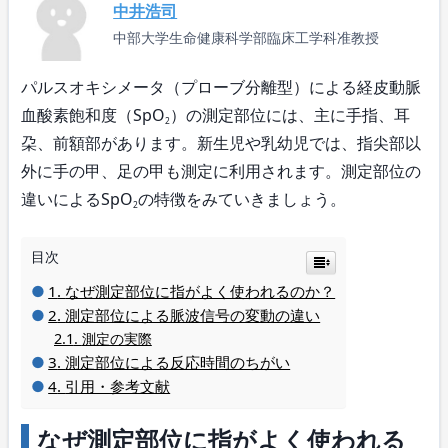
中井浩司
中部大学生命健康科学部臨床工学科准教授
パルスオキシメータ（プローブ分離型）による経皮動脈
血酸素飽和度（SpO
）の測定部位には、主に手指、耳
2
朶、前額部があります。新生児や乳幼児では、指尖部以
外に手の甲、足の甲も測定に利用されます。測定部位の
違いによるSpO
の特徴をみていきましょう。
2
目次
なぜ測定部位に指がよく使われるのか？
測定部位による脈波信号の変動の違い
測定の実際
測定部位による反応時間のちがい
引用・参考文献
なぜ測定部位に指がよく使われる