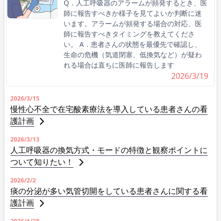
Q．人工呼吸器のアラームが頻発するとき、医
師に報告すべきか様子を見てよいか判断に迷
います。アラームが頻発する場合の対応、医
師に報告すべきタイミングを教えてくださ
い。 A．患者さんの状態を最優先で確認し、
生命の危機（気道閉塞、低換気など）が疑わ
れる場合は直ちに医師に報告します
2026/3/19
2026/3/15
慢性心不全で在宅酸素療法を導入している患者さんの看
護計画
2026/3/13
人工呼吸器の換気方式・モードの特徴と観察ポイントに
ついて知りたい！
2026/2/2
痰の分泌が多い気管切開をしている患者さんに関する看
護計画