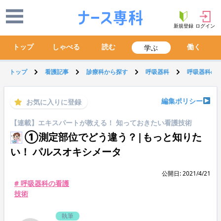
新規登録
ログイン
トップ
しゃべる
読む
働く
学ぶ
トップ
看護記事
診療科から探す
呼吸器科
呼吸器科の
編集ポリシー
お気に入りに登録
【連載】エキスパートが教える！ 知っておきたい看護技術
①測定部位でどう違う？|もっと知りた
い！ パルスオキシメータ
公開日: 2021/4/21
# 呼吸器科の看護
技術
執筆