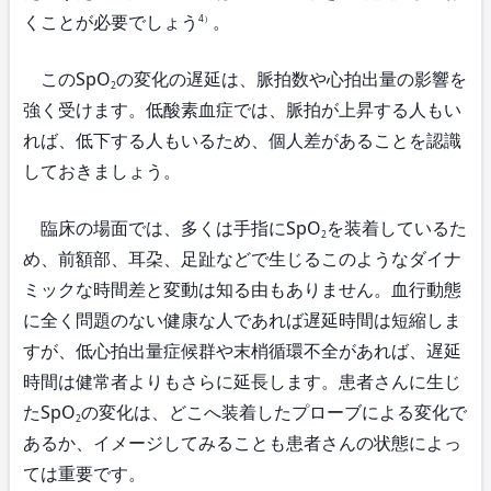
くことが必要でしょう
。
4）
このSpO
の変化の遅延は、脈拍数や心拍出量の影響を
2
強く受けます。低酸素血症では、脈拍が上昇する人もい
れば、低下する人もいるため、個人差があることを認識
しておきましょう。
臨床の場面では、多くは手指にSpO
を装着しているた
2
め、前額部、耳朶、足趾などで生じるこのようなダイナ
ミックな時間差と変動は知る由もありません。血行動態
に全く問題のない健康な人であれば遅延時間は短縮しま
すが、低心拍出量症候群や末梢循環不全があれば、遅延
時間は健常者よりもさらに延長します。患者さんに生じ
たSpO
の変化は、どこへ装着したプローブによる変化で
2
あるか、イメージしてみることも患者さんの状態によっ
ては重要です。