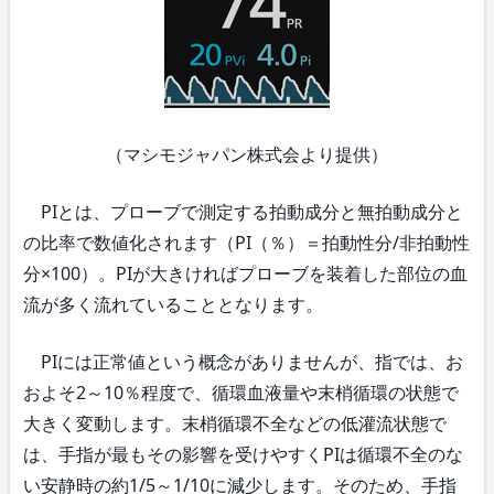
（マシモジャパン株式会より提供）
PIとは、プローブで測定する拍動成分と無拍動成分と
の比率で数値化されます（PI（％）＝拍動性分/非拍動性
分×100）。PIが大きければプローブを装着した部位の血
流が多く流れていることとなります。
PIには正常値という概念がありませんが、指では、お
およそ2～10％程度で、循環血液量や末梢循環の状態で
大きく変動します。末梢循環不全などの低灌流状態で
は、手指が最もその影響を受けやすくPIは循環不全のな
い安静時の約1/5～1/10に減少します。そのため、手指