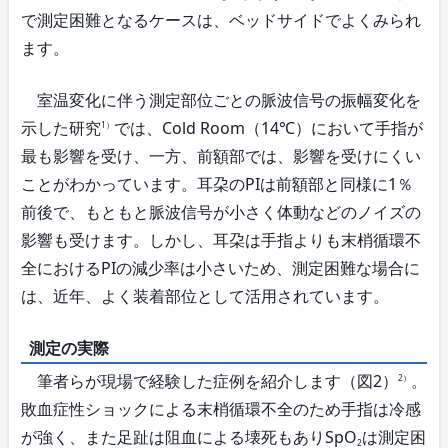
で測定困難となるケースは、ベッドサイドでよくみられ
ます。
室温変化に伴う測定部位ごとの脈波信号の振幅変化を
示した研究
では、Cold Room（14℃）において手指が
1）
最も影響を受け、一方、前額部では、影響を受けにくい
ことがわかっています。耳朶のPIは前額部と同様に1％
前後で、もともと脈波信号が小さく体動などのノイズの
影響も受けます。しかし、耳朶は手指よりも末梢循環不
全におけるPIの減少率は小さいため、測定困難な場合に
は、近年、よく装着部位として活用されています。
測定の実際
筆者らが現場で経験した症例を紹介します（図2）
。
2）
敗血症性ショックによる末梢循環不全のため手指は冷感
が強く、また足趾は阻血による壊死もありSpO
は測定困
2