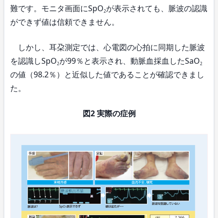
難です。モニタ画面にSpO
が表示されても、脈波の認識
2
ができず値は信頼できません。
しかし、耳朶測定では、心電図の心拍に同期した脈波
を認識しSpO
が99％と表示され、動脈血採血したSaO
2
2
の値（98.2％）と近似した値であることが確認できまし
た。
図2 実際の症例