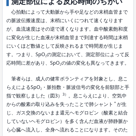
測定部位による反応時間のちがい
心拍動によって大動脈から手や足などの末梢血管まで
の脈波伝搬速度は、末梢にいくにつれて速くなります
が、血流速度はその逆で遅くなります。血中酸素飽和度
に変化が生じた血液が末梢血管まで到達する時間は末梢
にいくほど数値として反映されるまで時間差が生じま
す。つまり、SpO
の測定において、測定部位によって反
2
応時間に差があり、SpO
の値の変化も異なってきます。
2
筆者らは、成人の健常ボランティアを対象とし、息こ
らえによるSpO
・脈拍数・脈波信号の変化を前額部と手
2
3）
指で観察しました（図3）
。息こらえにより、空気中
＊
からの酸素の取り込みを失ったことで肺シャント
が生
じ、ガス交換のないまま還元ヘモグロビン（酸素と結合
していないヘモグロビン）を多く含んだ血液が肺静脈か
ら心臓へ流入し、全身へ流れることになります。そのた