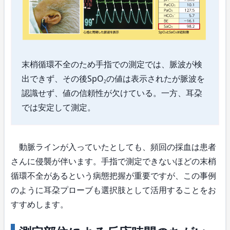
末梢循環不全のため手指での測定では、脈波が検
出できず、その後SpO
の値は表示されたが脈波を
2
認識せず、値の信頼性が欠けている。一方、耳朶
では安定して測定。
動脈ラインが入っていたとしても、頻回の採血は患者
さんに侵襲が伴います。手指で測定できないほどの末梢
循環不全があるという病態把握が重要ですが、この事例
のように耳朶プローブも選択肢として活用することをお
すすめします。