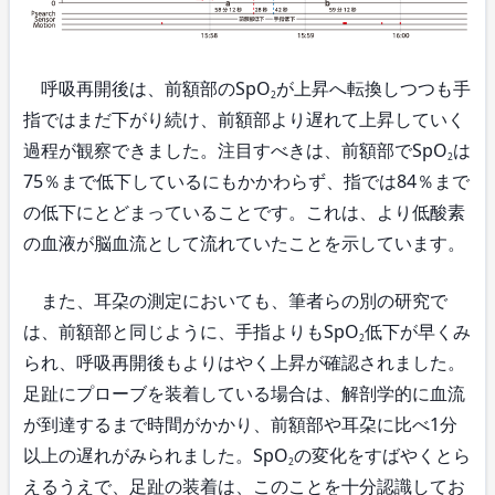
呼吸再開後は、前額部のSpO
が上昇へ転換しつつも手
2
指ではまだ下がり続け、前額部より遅れて上昇していく
過程が観察できました。注目すべきは、前額部でSpO
は
2
75％まで低下しているにもかかわらず、指では84％まで
の低下にとどまっていることです。これは、より低酸素
の血液が脳血流として流れていたことを示しています。
また、耳朶の測定においても、筆者らの別の研究で
は、前額部と同じように、手指よりもSpO
低下が早くみ
2
られ、呼吸再開後もよりはやく上昇が確認されました。
足趾にプローブを装着している場合は、解剖学的に血流
が到達するまで時間がかかり、前額部や耳朶に比べ1分
以上の遅れがみられました。SpO
の変化をすばやくとら
2
えるうえで、足趾の装着は、このことを十分認識してお