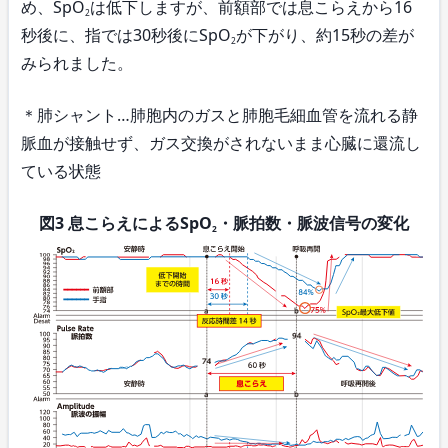
め、SpO
は低下しますが、前額部では息こらえから16
2
秒後に、指では30秒後にSpO
が下がり、約15秒の差が
2
みられました。
＊肺シャント…肺胞内のガスと肺胞毛細血管を流れる静
脈血が接触せず、ガス交換がされないまま心臓に還流し
ている状態
図3 息こらえによるSpO
・脈拍数・脈波信号の変化
2