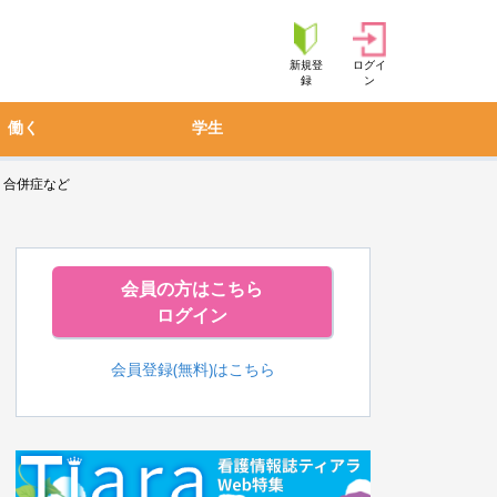
新規登
ログイ
録
ン
働く
学生
、合併症など
会員の方はこちら
ログイン
会員登録(無料)はこちら