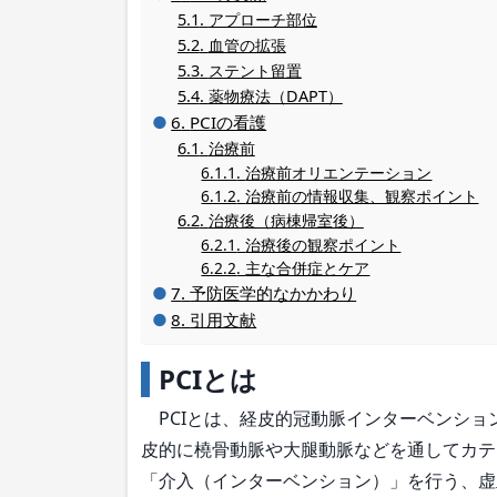
アプローチ部位
血管の拡張
ステント留置
薬物療法（DAPT）
PCIの看護
治療前
治療前オリエンテーション
治療前の情報収集、観察ポイント
治療後（病棟帰室後）
治療後の観察ポイント
主な合併症とケア
予防医学的なかかわり
引用文献
PCIとは
PCIとは、経皮的冠動脈インターベンション（percu
皮的に橈骨動脈や大腿動脈などを通してカテ
「介入（インターベンション）」を行う、虚