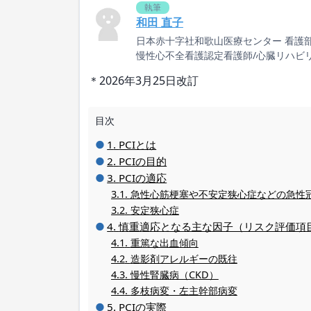
執筆
和田 直子
日本赤十字社和歌山医療センター 看護
慢性心不全看護認定看護師/心臓リハビ
＊2026年3月25日改訂
目次
PCIとは
PCIの目的
PCIの適応
急性心筋梗塞や不安定狭心症などの急性
安定狭心症
慎重適応となる主な因子（リスク評価項
重篤な出血傾向
造影剤アレルギーの既往
慢性腎臓病（CKD）
多枝病変・左主幹部病変
PCIの実際