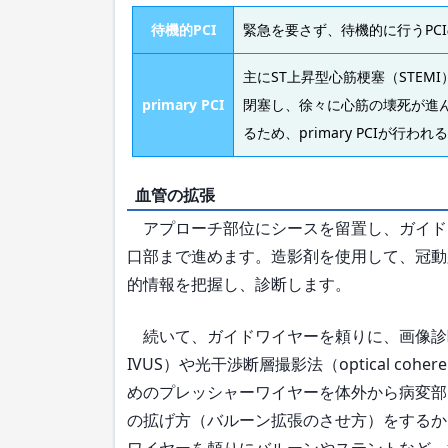
待機的PCI
緊急を要さず、待機的に行うPCIの
主にST上昇型心筋梗塞（STEM
primary PCI
閉塞し、徐々に心筋の壊死が進
るため、primary PCIが行われ
血管の拡張
アプローチ部位にシースを留置し、ガイド
口部まで進めます。造影剤を使用して、冠動
的情報を把握し、診断します。
続いて、ガイドワイヤーを頼りに、画像診断のための血
IVUS）や光干渉断層撮影法（optical coher
めのプレッシャーワイヤーを体外から病変部
の拡げ方（バルーン拡張のさせ方）をするか