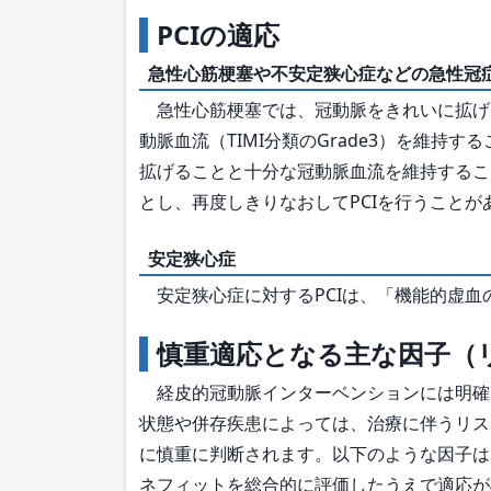
PCIの適応
急性心筋梗塞や不安定狭心症などの急性冠
急性心筋梗塞では、冠動脈をきれいに拡げ
動脈血流（TIMI分類のGrade3）を維持
拡げることと十分な冠動脈血流を維持するこ
とし、再度しきりなおしてPCIを行うことが
安定狭心症
安定狭心症に対するPCIは、「機能的虚血
慎重適応となる主な因子（
経皮的冠動脈インターベンションには明確
状態や併存疾患によっては、治療に伴うリス
に慎重に判断されます。以下のような因子は
ネフィットを総合的に評価したうえで適応が