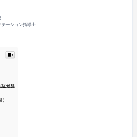
部
リテーション指導士
冠症候群
目）