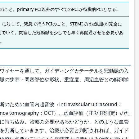
こと。primary PCI以外のすべてのPCIが待機的PCIとなる。
I）に対して、緊急で行うPCIのこと。STEMIでは冠動脈が完全に
んでいく。閉塞した冠動脈を少しでも早く再開通させる必要があ
る。
ワイヤーを通して、ガイディングカテーテルを冠動脈の入
脈の狭窄・閉塞部位や形状、重症度、周辺血管との解剖学
管内超音波（intravascular ultrasound：
ence tomography：OCT）、虚血評価（FFR/iFR測定）のた
に持ち込み、治療の必要があるかどうか、どのような血管
を判断していきます。治療が必要と判断されれば、ガイド