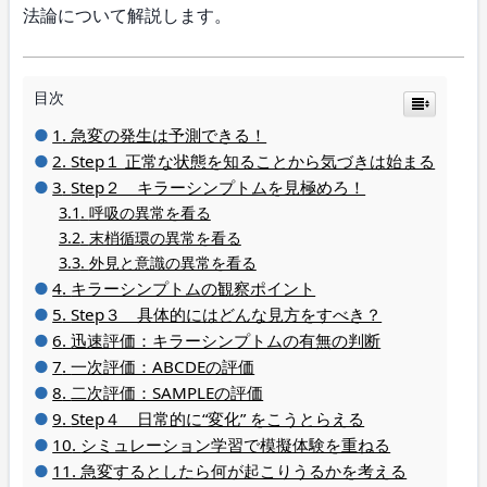
法論について解説します。
目次
急変の発生は予測できる！
Step１ 正常な状態を知ることから気づきは始まる
Step２ キラーシンプトムを見極めろ！
呼吸の異常を看る
末梢循環の異常を看る
外見と意識の異常を看る
キラーシンプトムの観察ポイント
Step３ 具体的にはどんな見方をすべき？
迅速評価：キラーシンプトムの有無の判断
一次評価：ABCDEの評価
二次評価：SAMPLEの評価
Step４ 日常的に“変化” をこうとらえる
シミュレーション学習で模擬体験を重ねる
急変するとしたら何が起こりうるかを考える