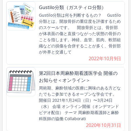
Gustilo分類（ガスティロ分類）
Gustilo分類は何を判断するもの？ Gustilo
分類とは、開放骨折の重症度を評価するため
のスケールです。 開放骨折とは、骨折部
が体表面の傷と直接つながった状態の骨折の
ことを指します。神経、血管、筋肉、軟部組
織などの損傷を合併することが多く、骨折部
が外界と交通して
2022年10月9日
第2回日本周麻酔期看護医学会 開催の
お知らせ＜オンライン＞
周術期、麻酔領域の医療に興味のある方どな
たでもご参加できるオープンな学会です。
開催日 2021年1月24日（日）〜3月24日
（水） 会場 オンライン開催（オンデマンド
ビデオ配信） テーマ 周麻酔期看護師と麻酔
科医師の協働 Collaborati
2020年10月31日