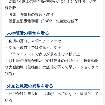
・24回/分以上の頻呼吸や明らかに不十分な呼吸、努力
様呼吸
・吸気／呼気時の異音・雑音
・動脈血酸素飽和度（SpO2）の急激な低下
末梢循環の異常を看る
・皮膚の蒼白、末梢のチアノーゼ
・冷感（敗血症では温感）、冷汗
・ブランチテストで赤みが戻るまで２秒以上
・頸動脈の脈拍が弱い（心肺停止の可能性）、橈骨動脈
や大腿動脈（鼠径部）の脈拍が弱くて早い（ショックと
判断）
外見と意識の異常を看る
・呼びかけに無反応、呂律が回っていない、朦朧として
いる