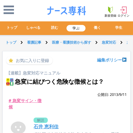
新規登録
ログイン
トップ
しゃべる
読む
働く
学生
学ぶ
トップ
看護記事
医療・看護技術から探す
急変対応
急
編集ポリシー
お気に入りに登録
【連載】急変対応マニュアル
急変に結びつく危険な徴候とは？
公開日: 2013/9/11
# 急変サイン・徴
候
解説
石井 恵利佳