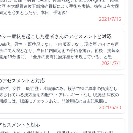
現病歴 右大腿骨遠位下部粉砕骨折により手術を実施。術後は右大腿
固定を必要としたが、本日、手術後1
2021/7/15
キシー症状を起こした患者さんのアセスメントと対応
30歳代、男性 ・既往歴：なし ・内服薬：なし 現病歴 バイクを運
折にて入院となり、当日に内固定術の手術を施行。術後、抗菌薬
開始15分後に、「全身の皮膚に掻痒感が出現している」と患
2021/7/1
のアセスメントと対応
30歳代、女性 ・既往歴：片頭痛のみ。検診で特に異常の指摘なし
方されている漢方薬を内服中 ・アレルギー：なし 現病歴 深夜の
用紙には、腹痛にチェックあり。問診用紙の自由記載欄に
2021/6/30
アセスメントと対応
0歳代、女性 ・既往歴：なし ・内服歴：なし 現病歴 主訴は動