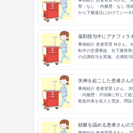
歴：なし ・内服歴：なし 
から下腿遠位にかけてシーネ
薬剤投与中にアナフィラ
事例紹介 患者背景 Mさん、
転中の交通事故。右下腿骨骨
の点滴投与を実施。点滴投与
失神を起こした患者さん
事例紹介 患者背景 Lさん、
・内服歴：片頭痛に対して処
救急外来を友人と受診。問診
頻脈を認める患者さんの
事例紹介 患者背景 Kさん、7