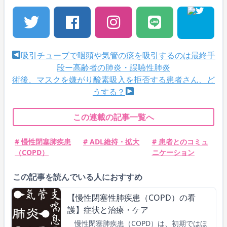
吸引チューブで咽頭や気管の痰を吸引するのは最終手
段ー高齢者の肺炎・誤嚥性肺炎
術後、マスクを嫌がり酸素吸入を拒否する患者さん、ど
うする？
この連載の記事一覧へ
# 慢性閉塞肺疾患
# ADL維持・拡大
# 患者とのコミュ
（COPD）
ニケーション
この記事を読んでいる人におすすめ
【慢性閉塞性肺疾患（COPD）の看
護】症状と治療・ケア
慢性閉塞肺疾患（COPD）は、初期ではほ