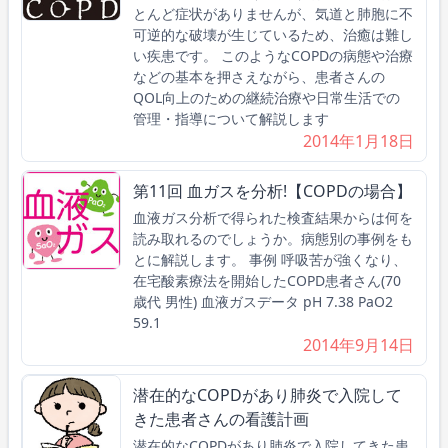
とんど症状がありませんが、気道と肺胞に不
可逆的な破壊が生じているため、治癒は難し
い疾患です。 このようなCOPDの病態や治療
などの基本を押さえながら、患者さんの
QOL向上のための継続治療や日常生活での
管理・指導について解説します
2014年1月18日
第11回 血ガスを分析!【COPDの場合】
血液ガス分析で得られた検査結果からは何を
読み取れるのでしょうか。病態別の事例をも
とに解説します。 事例 呼吸苦が強くなり、
在宅酸素療法を開始したCOPD患者さん(70
歳代 男性) 血液ガスデータ pH 7.38 PaO2
59.1
2014年9月14日
潜在的なCOPDがあり肺炎で入院して
きた患者さんの看護計画
潜在的なCOPDがあり肺炎で入院してきた患