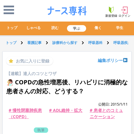
新規登録
ログイン
トップ
しゃべる
読む
働く
学生
学ぶ
トップ
看護記事
診療科から探す
呼吸器科
呼吸器疾患
編集ポリシー
お気に入りに登録
【連載】達人のコツとワザ
COPDの急性増悪後、リハビリに消極的な
患者さんの対応、どうする？
公開日: 2015/1/11
# 慢性閉塞肺疾患
# ADL維持・拡大
# 患者とのコミュ
（COPD）
ニケーション
執筆