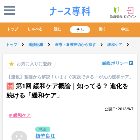
新規登録
ログイン
トップ
しゃべる
読む
働く
学生
学ぶ
トップ
看護記事
医療・看護技術から探す
緩和ケア
第
編集ポリシー
お気に入りに登録
【連載】基礎から解説！いますぐ実践できる「がんの緩和ケア」
第1回 緩和ケア概論｜知ってる？ 進化を
続ける「緩和ケア」
公開日: 2018/8/7
# 緩和ケア
執筆
槙埜良江