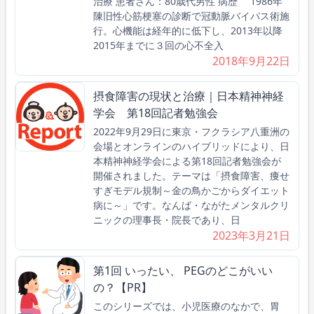
治療 患者さん：80歳代男性 病歴 1986年
陳旧性心筋梗塞の診断で冠動脈バイパス術施
行。心機能は経年的に低下し、2013年以降
2015年までに３回の心不全入
2018年9月22日
摂食障害の現状と治療｜日本精神神経
学会 第18回記者勉強会
2022年9月29日に東京・フクラシア八重洲の
会場とオンラインのハイブリッドにより、日
本精神神経学会による第18回記者勉強会が
開催されました。テーマは「摂食障害、痩せ
すぎモデル規制～金の鳥かごからダイエット
病に～」です。なんば・ながたメンタルクリ
ニックの理事長・院長であり、日
2023年3月21日
第1回 いったい、 PEGのどこがいい
の？【PR】
このシリーズでは、小児医療のなかで、胃