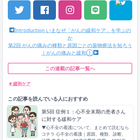
Introduction いまなぜ「がんの緩和ケア」を学ぶの
か
第2回 がんの痛みの種類と原因ごとの薬物療法を知ろう
｜がんの痛みと緩和①
この連載の記事一覧へ
# 緩和ケア
この記事を読んでいる人におすすめ
第5回 症例１：心不全末期の患者さん
に対する緩和ケア
▼心不全の看護について、まとめて読むなら
コチラ 心不全の看護｜原因、種類、診断、