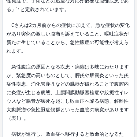
性発症で、手術などの迅速な対応が必要な腹部疾患であ
る」
と定義されています。
1）
Cさんは2カ月前からの症状に加えて、急な症状の変化
があり突然の激しい腹痛を訴えていること、嘔吐症状が
新たに生じていることから、急性腹症の可能性が考えら
れます。
急性腹症の原因となる疾患・病態は多岐にわたります
が、緊急度の高いものとして、膵炎や胆嚢炎といった炎
症性疾患、消化管穿孔などの臓器が破れることで腹腔内
に炎症が生じる病態、上腸間膜動脈塞栓症や絞扼性イレ
ウスなど腸管が壊死を起こし敗血症へ陥る病態、解離性
大動脈瘤や急性冠症候群といった血管の病変があります
（表1）。
病状が進行し、敗血症へ移行すると致命的となるた