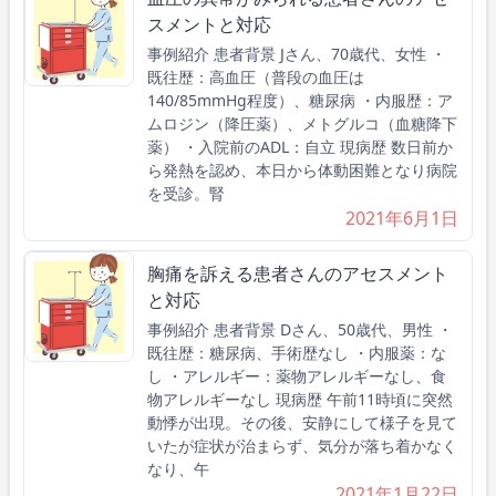
スメントと対応
事例紹介 患者背景 Jさん、70歳代、女性 ・
既往歴：高血圧（普段の血圧は
140/85mmHg程度）、糖尿病 ・内服歴：ア
ムロジン（降圧薬）、メトグルコ（血糖降下
薬） ・入院前のADL：自立 現病歴 数日前か
ら発熱を認め、本日から体動困難となり病院
を受診。腎
2021年6月1日
胸痛を訴える患者さんのアセスメント
と対応
事例紹介 患者背景 Dさん、50歳代、男性 ・
既往歴：糖尿病、手術歴なし ・内服薬：な
し ・アレルギー：薬物アレルギーなし、食
物アレルギーなし 現病歴 午前11時頃に突然
動悸が出現。その後、安静にして様子を見て
いたが症状が治まらず、気分が落ち着かなく
なり、午
2021年1月22日