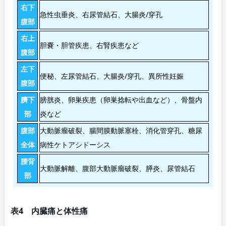
右下
急性虫垂炎、右尿管結石、大腸炎/穿孔
腹部
右上
胆嚢・胆管疾患、右腎疾患など
腹部
左下
便秘、左尿管結石、大腸炎/穿孔、異所性妊娠
腹部
臍下
膀胱炎、卵巣疾患（卵巣捻転や出血など）、骨盤内
部
炎など
腹部
大動脈瘤破裂、腸間膜動脈塞栓、消化管穿孔、糖尿
全体
病性ケトアシドーシス
腰背
大動脈解離、腹部大動脈瘤破裂、膵炎、尿管結石
部
表4 内臓痛と体性痛