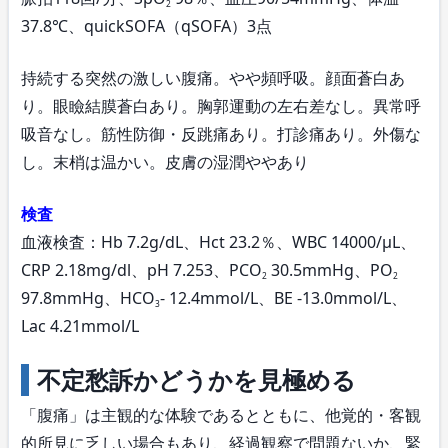
2
37.8℃、quickSOFA（qSOFA）3点
持続する突然の激しい腹痛。やや頻呼吸。顔面蒼白あ
り。眼瞼結膜蒼白あり。胸郭運動の左右差なし。異常呼
吸音なし。筋性防御・反跳痛あり。打診痛あり。外傷な
し。末梢は温かい。皮膚の湿潤ややあり
検査
血液検査：Hb 7.2g/dL、Hct 23.2％、WBC 14000/μL、
CRP 2.18mg/dl、pH 7.253、PCO
30.5mmHg、PO
2
2
97.8mmHg、HCO
‐ 12.4mmol/L、BE -13.0mmol/L、
3
Lac 4.21mmol/L
不定愁訴かどうかを見極める
「腹痛」は主観的な体験であるとともに、他覚的・客観
的所見に乏しい場合もあり、経過観察で問題ないか、緊