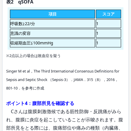
表2 qSOFA
項目
スコア
呼吸数≧22/分
1
意識の変容
1
収縮期血圧≦100mmHg
1
※2点以上の場合は敗血症を疑う
Singer M et al，The Third International Consensus Definitions for
Sepsis and Septic Shock （Sepsis-3）．JAMA．315（8），2016，
801-10．を参考に作成
ポイント4：腹部所見を確認する
Cさんは腹膜刺激徴候である筋性防御・反跳痛がみら
れ、腹膜に炎症を起こしていることが示唆されます。腹
部所見をとる際には、腹痛部位や痛みの種類（内臓痛、