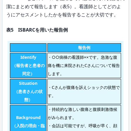
潔にまとめて報告します（表5）。看護師としてどのよ
うにアセスメントしたかを報告することが大切です。
表5 ISBARCを用いた報告例
報告例
Identify
・○○病棟の看護師××です。急激な腹
（報告者と患者の
痛を機に来院されたCさんについて報告
同定）
します。
Situation
・Cさんが腹痛を訴えショックの状態で
（患者さんの状
す。
態）
・持続的な激しい腹痛と腹膜刺激徴候
Background
がみられます。
（入院の理由・臨
・会話は可能ですが、呼吸が早く、顔