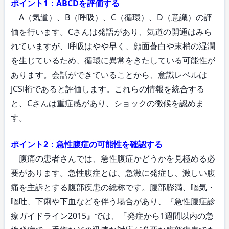
ポイント1：ABCDを評価する
A（気道）、B（呼吸）、C（循環）、D（意識）の評
価を行います。Cさんは発語があり、気道の開通はみら
れていますが、呼吸はやや早く、顔面蒼白や末梢の湿潤
を生じているため、循環に異常をきたしている可能性が
あります。会話ができていることから、意識レベルは
JCSⅠ桁であると評価します。これらの情報を統合する
と、Cさんは重症感があり、ショックの徴候を認めま
す。
ポイント2：急性腹症の可能性を確認する
腹痛の患者さんでは、急性腹症かどうかを見極める必
要があります。急性腹症とは、急激に発症し、激しい腹
痛を主訴とする腹部疾患の総称です。腹部膨満、嘔気・
嘔吐、下痢や下血などを伴う場合があり、『急性腹症診
療ガイドライン2015』では、「発症から1週間以内の急