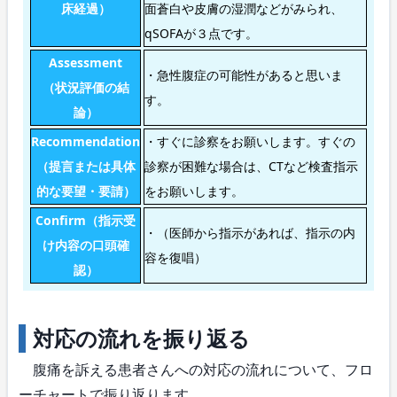
床経過）
面蒼白や皮膚の湿潤などがみられ、
qSOFAが３点です。
Assessment
・急性腹症の可能性があると思いま
（状況評価の結
す。
論）
Recommendation
・すぐに診察をお願いします。すぐの
（提言または具体
診察が困難な場合は、CTなど検査指示
的な要望・要請）
をお願いします。
Confirm（指示受
・（医師から指示があれば、指示の内
け内容の口頭確
容を復唱）
認）
対応の流れを振り返る
腹痛を訴える患者さんへの対応の流れについて、フロ
ーチャートで振り返ります。