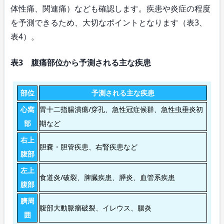
体性痛、関連痛）なども確認します。疾患や炎症の程度
を予測できるため、大切なポイントとなります（表3、
表4）。
表3 腹痛部位から予測される主な疾患
部位
予測される主な疾患
心窩
胃十二指腸潰瘍/穿孔、急性冠症候群、急性虫垂炎初
部
期など
右上
胆嚢・胆管疾患、右腎疾患など
腹部
左上
食道炎/破裂、脾臓疾患、膵炎、血管系疾患
腹部
臍周
腹部大動脈瘤破裂、イレウス、腸炎
囲