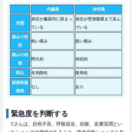
内臓痛
体性痛
炎症が臓器内に留まっ
炎症が壁側腹膜まで及ん
状態
ている
でいる
痛みの性
鈍い痛み
鋭い痛み
状
痛みの特
間欠的
持続的
徴
部位
非局限性
限局性
腹膜刺激
なし
あり
徴候
緊急度を判断する
Cさんは、顔色不良、呼吸促迫、頻脈、皮膚湿潤とい
ったショックの徴候があること、敗血症性ショックを生