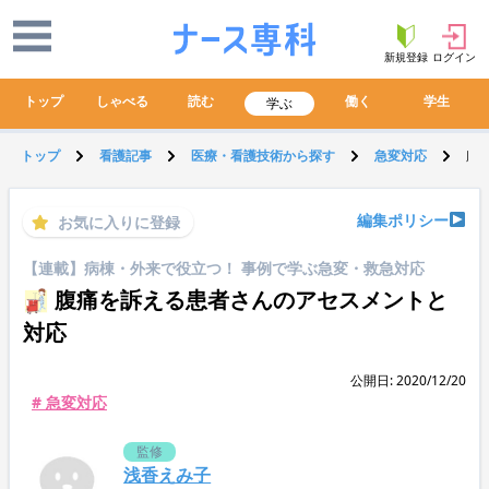
新規登録
ログイン
トップ
しゃべる
読む
働く
学生
学ぶ
トップ
看護記事
医療・看護技術から探す
急変対応
腹
編集ポリシー
お気に入りに登録
【連載】病棟・外来で役立つ！ 事例で学ぶ急変・救急対応
腹痛を訴える患者さんのアセスメントと
対応
公開日: 2020/12/20
# 急変対応
監修
浅香えみ子