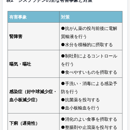
表2 シスプラチンの主な有害事象と対策
有害事象
対策
●抗がん薬の投与前後に電解
腎障害
質輸液を行う
●水分を積極的に摂取する
●制吐剤によるコントロール
嘔気・嘔吐
を行う
●食べやすいものを摂取する
●手洗い・消毒による感染予
感染症（好中球減少症・
防を行う
血小板減少症）
●抗菌薬を投与する
●血小板輸血を行う
●消化のよい食事を摂取する
下痢（遅発性）
●整腸剤や止瀉薬を投与する