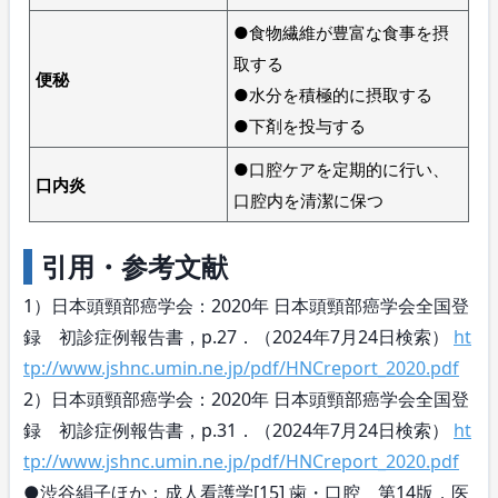
●食物繊維が豊富な食事を摂
取する
便秘
●水分を積極的に摂取する
●下剤を投与する
●口腔ケアを定期的に行い、
口内炎
口腔内を清潔に保つ
引用・参考文献
1）日本頭頸部癌学会：2020年 日本頭頸部癌学会全国登
録 初診症例報告書，p.27．（2024年7月24日検索）
ht
tp://www.jshnc.umin.ne.jp/pdf/HNCreport_2020.pdf
2）日本頭頸部癌学会：2020年 日本頭頸部癌学会全国登
録 初診症例報告書，p.31．（2024年7月24日検索）
ht
tp://www.jshnc.umin.ne.jp/pdf/HNCreport_2020.pdf
●渋谷絹子ほか：成人看護学[15] 歯・口腔 第14版．医