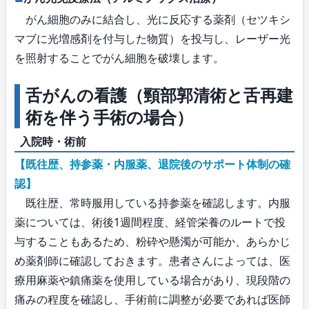
がん細胞のみに結合し、光に反応する薬剤（セツキシ
マブに光増感剤を付与した物質）を投与し、レーザー光
を照射することでがん細胞を破壊します。
舌がんの看護（頸部郭清術と舌再建
術を伴う手術の場合）
入院時・術前
【既往歴、持参薬・内服薬、退院後のサポート体制の確
認】
既往歴、常時服用している持参薬を確認します。内服
薬については、術後1週間程度、経管栄養のルートで投
与することもあるため、粉砕や懸濁が可能か、あらかじ
め薬剤師に確認しておきます。患者さんによっては、医
療用麻薬や鎮痛薬を使用している場合があり、現段階の
痛みの程度を確認し、手術前に調整が必要であれば医師