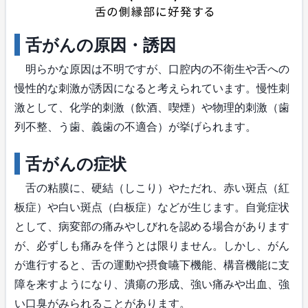
舌がんの原因・誘因
明らかな原因は不明ですが、口腔内の不衛生や舌への
慢性的な刺激が誘因になると考えられています。慢性刺
激として、化学的刺激（飲酒、喫煙）や物理的刺激（歯
列不整、う歯、義歯の不適合）が挙げられます。
舌がんの症状
舌の粘膜に、硬結（しこり）やただれ、赤い斑点（紅
板症）や白い斑点（白板症）などが生じます。自覚症状
として、病変部の痛みやしびれを認める場合があります
が、必ずしも痛みを伴うとは限りません。しかし、がん
が進行すると、舌の運動や摂食嚥下機能、構音機能に支
障を来すようになり、潰瘍の形成、強い痛みや出血、強
い口臭がみられることがあります。