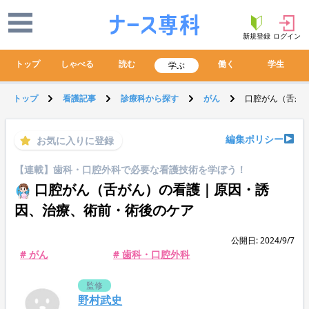
新規登録
ログイン
トップ
しゃべる
読む
働く
学生
学ぶ
トップ
看護記事
診療科から探す
がん
口腔がん（舌が
編集ポリシー
お気に入りに登録
【連載】歯科・口腔外科で必要な看護技術を学ぼう！
口腔がん（舌がん）の看護｜原因・誘
因、治療、術前・術後のケア
公開日: 2024/9/7
# がん
# 歯科・口腔外科
監修
野村武史