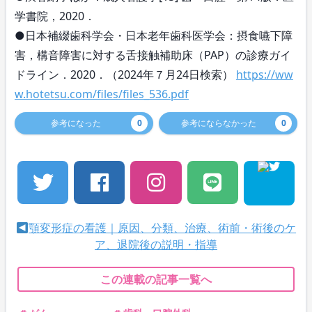
学書院，2020．
●日本補綴歯科学会・日本老年歯科医学会：摂食嚥下障
害，構音障害に対する舌接触補助床（PAP）の診療ガイ
ドライン．2020．（2024年７月24日検索）
https://ww
w.hotetsu.com/files/files_536.pdf
参考になった
0
参考にならなかった
0
顎変形症の看護｜原因、分類、治療、術前・術後のケ
ア、退院後の説明・指導
この連載の記事一覧へ