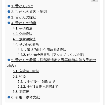
舌がんとは
舌がんの原因・誘因
舌がんの症状
舌がんの治療
手術療法
化学療法
放射線療法
その他の療法
選択的動注併用放射線療法
がん光免疫療法（アルミノックス治療）
舌がんの看護（頸部郭清術と舌再建術を伴う手術の
場合）
入院時・術前
術後
手術後～1週間まで
手術8日後～退院まで
退院後
引用・参考文献