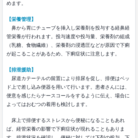
めます。
【栄養管理】
鼻から胃にチューブを挿入し栄養剤を投与する経鼻経
管栄養が行われます。投与速度や投与量、栄養剤の組成
（乳糖、食物繊維）、栄養剤の浸透圧などが原因で下痢
が起こることがあるため、下痢症状に注意します。
【排泄援助】
尿道カテーテルの留置により排尿を促し、排便はベッ
ド上で差し込み便器を用いて行います。患者さんには、
便意を感じたらナースコールをするように伝え、場合に
よってはおむつの着用も検討します。
床上で排便するストレスから便秘になることもあれ
ば、経管栄養の影響で下痢症状が現れることもありま
す。排泄状況を確認し、便秘に対しては下剤の投与、下