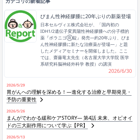
カテゴリの新着記事
びまん性神経膠腫に20年ぶりの新薬登場
日本セルヴィエ株式会社が、「国内初の
IDH1/2遺伝子変異陽性神経膠腫への分子標的
薬『ボラニゴⓇ錠』発売―約20年ぶり、びま
ん性神経膠腫に新たな治療薬が登場―」と題
したメディアセミナーを開催しました。ここ
では、齋藤竜太先生（名古屋大学大学院 医学
系研究科脳神経外科学 教授）の講演
2026/6/30
2026/5/29
胃がんへの理解を深める！―進化する治療と早期発見・
予防の重要性
2026/5/26
まんがでわかる緩和ケアSTORY― 第4話 未来、オピオイ
ドの三大副作用について学ぶ【PR】
2026/5/13