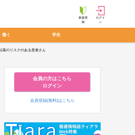
新規登
ログイ
録
ン
働く
学生
転落のリスクのある患者さん
会員の方はこちら
ログイン
会員登録(無料)はこちら