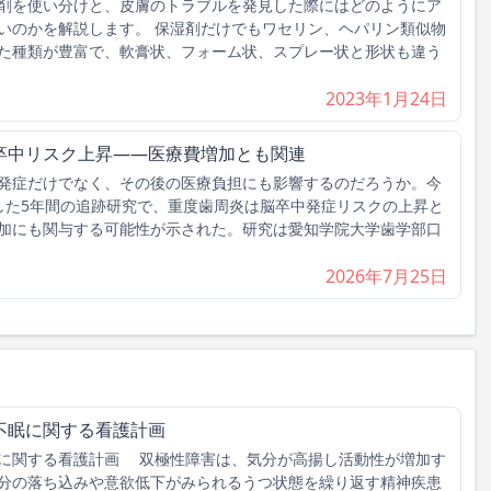
剤を使い分けと、皮膚のトラブルを発見した際にはどのようにア
いのかを解説します。 保湿剤だけでもワセリン、ヘパリン類似物
た種類が豊富で、軟膏状、フォーム状、スプレー状と形状も違う
2023年1月24日
卒中リスク上昇――医療費増加とも関連
発症だけでなく、その後の医療負担にも影響するのだろうか。今
とした5年間の追跡研究で、重度歯周炎は脳卒中発症リスクの上昇と
加にも関与する可能性が示された。研究は愛知学院大学歯学部口
2026年7月25日
不眠に関する看護計画
に関する看護計画 双極性障害は、気分が高揚し活動性が増加す
分の落ち込みや意欲低下がみられるうつ状態を繰り返す精神疾患