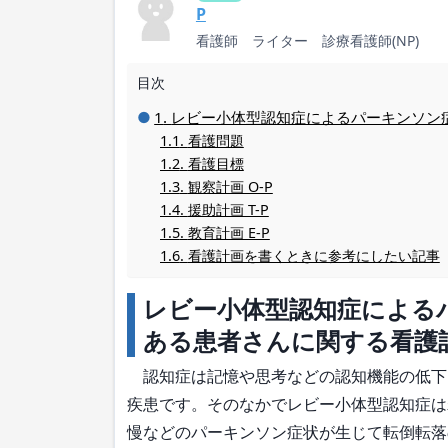
P
看護師 ライター 診療看護師(NP)
目次
レビー小体型認知症によるパーキンソン
看護問題
看護目標
観察計画 O-P
援助計画 T-P
教育計画 E-P
看護計画を書くときに参考にしたい記事
レビー小体型認知症による
ある患者さんに関する看護
認知症は記憶や思考などの認知機能の低下
疾患です。そのなかでレビー小体型認知症は
慢などのパーキンソン症状が生じて転倒転落