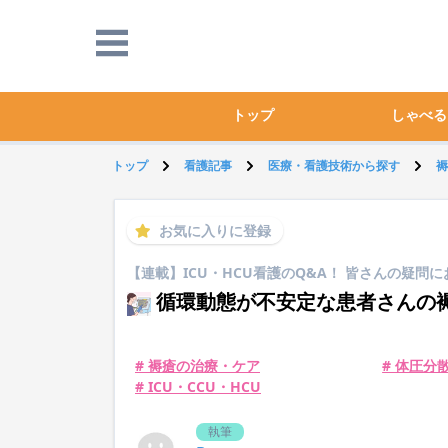
トップ
しゃべる
トップ
看護記事
医療・看護技術から探す
褥
お気に入りに登録
【連載】ICU・HCU看護のQ&A！ 皆さんの疑問
循環動態が不安定な患者さんの
# 褥瘡の治療・ケア
# 体圧分
# ICU・CCU・HCU
執筆