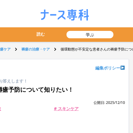
読む
学ぶ
瘡ケア
褥瘡の治療・ケア
循環動態が不安定な患者さんの褥瘡予防につ
編集ポリシー
にお答えします！
褥瘡予防について知りたい！
公開日: 2025/12/10
散
# スキンケア