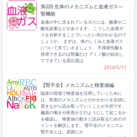
第2回 生体のメカニズムと血液ガス―
腎機能
血液の中に含まれているガスには、酸素や二
酸化炭素などがあります。 こうした血液ガ
スを分析することでいったい何がわかるので
しょうか。 まずは、体のしくみと血液ガス
について見ていきましょう。 不揮発性酸を
排泄できるのは腎臓だけ アミノ酸が結合し
てできている蛋白質は
2014/5/11
【腎不全】メカニズムと検査値編
臨床の現場で検査値を活用していくために
は、疾患のメカニズムとのかかわりを念頭に
置きながら読み取っていくことが大切です。
臓器の働きや疾患がどのようにして起こるか
を確認し、検査値の動きと読み取るためのポ
イントを解説します。 腎不全のメカニズム
腎不全とは、原因にか