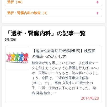
＋
透析（36）
＋
透析・腎臓内科の検査（3）
「透析・腎臓内科」の記事一覧
5件/95件
【溶血性尿毒症症候群(HUS)】検査値
の看護への活かし方
検査値が何を示しているのか、また検査デー
タを踏まえてどのような看護を行えばいいの
か、実際のデータをもとに読み解いてみまし
ょう。今回は、「溶血性尿毒症症候群
(HUS)」です。 事例 入院中の10歳の女の
子、主訴・症状は以下のとおりでした。 腹
痛 発熱 検査デー
2014/6/28