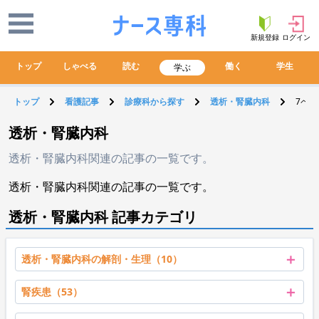
新規登録
ログイン
トップ
しゃべる
読む
働く
学生
学ぶ
トップ
看護記事
診療科から探す
透析・腎臓内科
7ペー
透析・腎臓内科
透析・腎臓内科関連の記事の一覧です。
透析・腎臓内科関連の記事の一覧です。
透析・腎臓内科 記事カテゴリ
＋
透析・腎臓内科の解剖・生理（10）
＋
腎疾患（53）