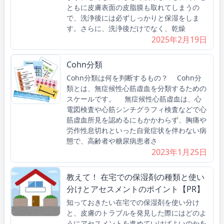
ともに皮膚表面の皮脂膜も取れてしまうの
で、洗浄後には必ずしっかりと保湿をしま
す。さらに、洗浄後だけでなく、乾燥
2025年2月19日
Cohn分類
Cohn分類は何を判断するもの？ Cohn分
類とは、無症候性心筋虚血を分類するための
スケールです。 無症候性心筋虚血は、心
電図検査や心筋シンチグラフィ検査などで心
筋虚血所見を認めるにもかかわらず、胸痛や
労作性息切れといった自覚症状を伴わない病
態で、高齢者や糖尿病患者さ
2023年1月25日
教えて！ 在宅での保湿剤の種類と使い
分けとアセスメントのポイント【PR】
知っておきたい在宅での保湿剤を使い分け
と、皮膚のトラブルを発見した際にはどのよ
うにアセスメントを進めていけばよいのかを