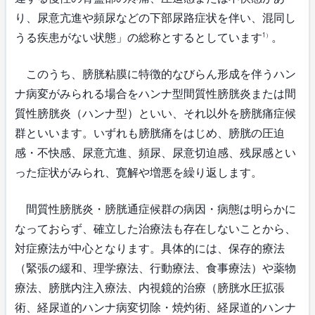
り、尿意亢進や頻尿などの下部尿路症状を伴い、混同し
うる疾患がない状態」の総称とするとしています
。
1）
このうち、膀胱粘膜に特徴的なびらん形成を伴うハン
ナ病変がみられる場合をハンナ型間質性膀胱炎または間
質性膀胱炎（ハンナ型）といい、それ以外を膀胱痛症候
群といいます。いずれも膀胱痛をはじめ、膀胱の圧迫
感・不快感、尿意亢進、頻尿、尿意切迫感、残尿感とい
った症状がみられ、寛解や増悪を繰り返します。
間質性膀胱炎・膀胱通症候群の病因・病態は明らかに
なっておらず、確立した治療法も存在しないことから、
対症療法が中心となります。具体的には、保存的療法
（緊張の緩和、理学療法、行動療法、食事療法）や薬物
療法、膀胱内注入療法、内視鏡的治療（膀胱水圧拡張
術、経尿道的ハンナ病変切除・焼灼術、経尿道的ハンナ