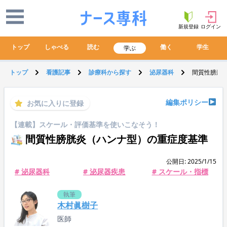
新規登録
ログイン
トップ
しゃべる
読む
働く
学生
学ぶ
トップ
看護記事
診療科から探す
泌尿器科
間質性膀胱
編集ポリシー
お気に入りに登録
【連載】スケール・評価基準を使いこなそう！
間質性膀胱炎（ハンナ型）の重症度基準
公開日: 2025/1/15
# 泌尿器科
# 泌尿器疾患
# スケール・指標
執筆
木村眞樹子
医師