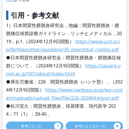
引用・参考文献
1）日本間質性膀胱炎研究会，他編：間質性膀胱炎・膀
胱痛症候群診療ガイドライン．リッチヒメディカル，20
19，p.1.（2024年12月9日閲覧）
https://www.urol.or.j
p/lib/files/other/guideline/35_interstitial_cystitis.pdf
●日本間質性膀胱炎研究会：間質性膀胱炎・膀胱痛症候
群について．（2024年12月9日閲覧）
https://square.u
min.ac.jp/SICJ/about/index.html
●厚生労働省：226 間質性膀胱炎（ハンナ型）．（202
4年12月9日閲覧）
https://www.nanbyou.or.jp/wp-cont
ent/uploads/upload_files/File/226-202404-kijyun.pdf
●松川宜久：間質性膀胱炎．排尿障害．現代医学 202
4；71（1）：39-45．
参考になった
1
参考にならなかった
0