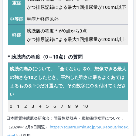
重症
かつ排尿記録による最大1回排尿量が100mL以下
中等症
重症と軽症以外
膀胱痛の程度＊が0点から3点
軽症
かつ排尿記録による最大1回排尿量が200mL以上
＊膀胱痛の程度（0～10点）の質問
膀胱の痛みについて、「全くない」を0、想像できる最大
の強さを10としたとき、平均した強さに最もよくあては
まるものを1つだけ選んで、その数字に○を付けてくださ
い
0 1 2 3 4 5 6 7 8 9 10
日本間質性膀胱炎研究会：間質性膀胱炎・膀胱痛症候群について．
（2024年12月9日閲覧）
https://square.umin.ac.jp/SICJ/about/index.
html
より引用