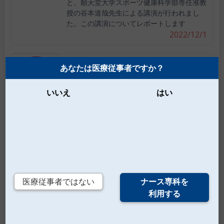
と、順天堂大学スポーツ健康科学部専任准教
授の谷本道哉先生による講演が行われまし
た。この講演についてレポートします
2022/12/1
COVID-19に対する長時間作用型抗体
あなたは医療従事者ですか？
の併用療法「エバシェルド」の特性と
期待される役割
いいえ
はい
2022年9月26日、東京・日本橋ホールの会場
とオンラインによるハイブリッドで、アスト
ラゼネカ株式会社によるメディア勉強会が開
催されました。テーマは「COVID-19に対す
る長時間作用型抗体の併用療法「エバシェル
ド」の特性と期待される役割」で、アストラ
ゼネカ社のワクチン・免疫
2022/11/16
医療従事者ではない
ナース専科を
利用する
日常に潜む脳卒中の大きなリスク、
『心房細動』対策のフロントライン ―