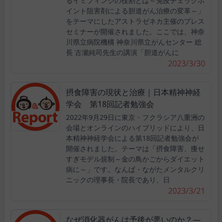
るイミフィンジの役割とは～免疫チェックポ
イント阻害剤による胆道がん治療の変革～」
をテーマにしたアストラゼネカ主催のプレス
セミナーが開催されました。ここでは、神奈
川県立病院機構 神奈川県立がんセンター 総
長 古瀬純司先生の講演「胆道がんに
2023/3/30
摂食障害の現状と治療｜日本精神神経
学会 第18回記者勉強会
2022年9月29日に東京・フクラシア八重洲の
会場とオンラインのハイブリッドにより、日
本精神神経学会による第18回記者勉強会が
開催されました。テーマは「摂食障害、痩せ
すぎモデル規制～金の鳥かごからダイエット
病に～」です。なんば・ながたメンタルクリ
ニックの理事長・院長であり、日
2023/3/21
なぜ消化器がんは予後が悪いのか？―