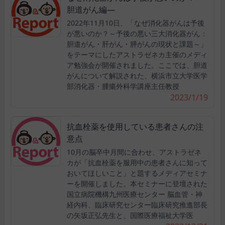
胆道がん編―
2022年11月10日、「なぜ消化器がんは予後
が悪いのか？～予後の悪い三大消化器がん：
胆道がん・肝がん・膵がんの現状と課題～」
をテーマにしたアストラゼネカ主催のメディ
ア勉強会が開催されました。ここでは、胆道
がんについて解説された、横浜市立大学医学
部消化器・腫瘍外科学講座主任教授
2023/1/19
抗血栓薬を使用している患者さんの注
意点
10月の脳卒中月間に合わせ、アストラゼネ
カが「抗血栓薬を服用中の患者さんに知って
おいてほしいこと」と題するメディアセミナ
ーを開催しました。本セミナーに登壇された
国立病院機構九州医療センター 脳血管・神
経内科、臨床研究センター臨床研究推進部長
の矢坂正弘先生と、国際医療福祉大学医