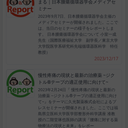
まる｜日本腫瘍循環器学会メディアセ
ミナー
2023年9月7日、日本腫瘍循環器学会主催の
メディアセミナーが開催されました。ここで
は、当日のセミナーの様子をレポートしま
す。 日本腫瘍循環器学会について 小室一成
先生（国際医療福祉大学 副学長／東京大学
大学院医学系研究科先端循環器医科学 特任
教授）
2023/12/17
慢性疼痛の現状と最新の治療薬 ~ジク
トル®テープの適正使用に向けて~
2023年2月24日『 慢性疼痛の現状と最新の
治療薬 ~ジクトル®テープの適正使用に向け
て~』をテーマに久光製薬株式会社によるプ
レスセミナーが開催されました。ここでは福
島県立医科大学医学部整形外科学講座 准教
授の二階堂琢也医師の講演『腰痛に対する薬
物療法の現状と未来』をレポー