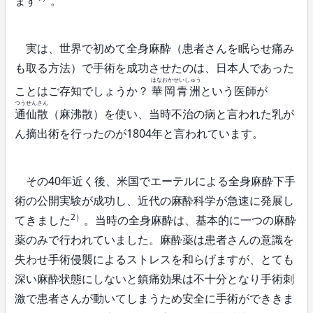
ます
。
実は、世界で初めて全身麻酔（患者さんを眠らせ痛み
も取る方法）で手術を成功させたのは、日本人であった
はなおかせいしゅう
ことはご存知でしょうか？
華岡青洲
という医師が
つうせんさん
通仙散
（麻沸散）を使い、当時不治の病と言われた乳が
ん摘出術を行ったのが1804年と言われています。
その40年近く後、米国でエーテルによる全身麻酔下手
術の公開実験が成功し、近代の麻酔科学が急速に発展し
2）
てきました
。当時の全身麻酔は、基本的に一つの麻酔
薬のみで行われていました。麻酔薬は患者さんの意識を
失わせ手術侵襲によるストレスを和らげますが、とても
深い麻酔状態にしないと鎮痛効果は不十分となり手術刺
激で患者さんが動いてしまうため安全に手術ができきま