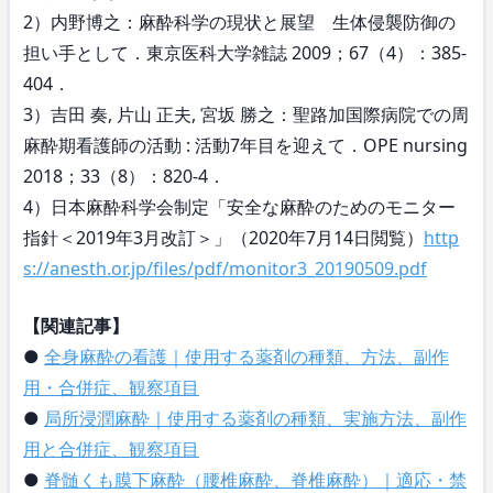
2）内野博之：麻酔科学の現状と展望 生体侵襲防御の
担い手として．東京医科大学雑誌 2009；67（4）：385-
404．
3）吉田 奏, 片山 正夫, 宮坂 勝之：聖路加国際病院での周
麻酔期看護師の活動 : 活動7年目を迎えて．OPE nursing
2018；33（8）：820-4．
4）日本麻酔科学会制定「安全な麻酔のためのモニター
指針＜2019年3月改訂＞」（2020年7月14日閲覧）
http
s://anesth.or.jp/files/pdf/monitor3_20190509.pdf
【関連記事】
●
全身麻酔の看護｜使用する薬剤の種類、方法、副作
用・合併症、観察項目
●
局所浸潤麻酔｜使用する薬剤の種類、実施方法、副作
用と合併症、観察項目
●
脊髄くも膜下麻酔（腰椎麻酔、脊椎麻酔）｜適応・禁