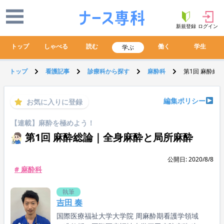
新規登録
ログイン
トップ
しゃべる
読む
働く
学生
学ぶ
トップ
看護記事
診療科から探す
麻酔科
第1回 麻酔総
編集ポリシー
お気に入りに登録
【連載】麻酔を極めよう！
第1回 麻酔総論｜全身麻酔と局所麻酔
公開日: 2020/8/8
# 麻酔科
執筆
吉田 奏
国際医療福祉大学大学院 周麻酔期看護学領域