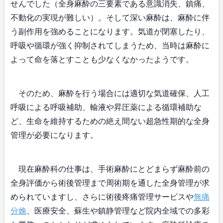
せんでした（全身麻酔の三要素である意識消失、鎮痛、
不動化の実現が難しい）。そして深い麻酔は、麻酔に伴
う副作用を強めることになります。気道が閉塞したり、
呼吸や循環が強く抑制されてしまうため、当時は麻酔に
よって命を落とすことも少なくなかったようです。
そのため、麻酔を行う場合には適切な気道確保、人工
呼吸による呼吸補助、輸液や昇圧薬による循環補助な
ど、生命を維持するための絶え間ない超急性期的な全身
管理が必要になります。
現在麻酔科の仕事は、手術麻酔にとどまらず麻酔前の
全身評価から術後管理まで周術期を通した全身管理が求
められていますし、さらに術後疼痛管理サービスや
無痛
分娩
、医療安全、蘇生や鎮静管理など院内全域での多彩