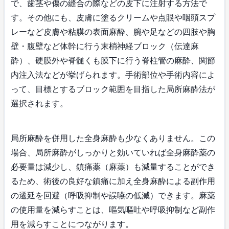
で、歯茎や傷の縫合の際などの皮下に注射する方法で
す。その他にも、皮膚に塗るクリームや点眼や咽頭スプ
レーなど皮膚や粘膜の表面麻酔、腕や足などの四肢や胸
壁・腹壁など体幹に行う末梢神経ブロック（伝達麻
酔）、硬膜外や脊髄くも膜下に行う脊柱管の麻酔、関節
内注入法などが挙げられます。手術部位や手術内容によ
って、目標とするブロック範囲を目指した局所麻酔法が
選択されます。
局所麻酔を併用した全身麻酔も少なくありません。この
場合、局所麻酔がしっかりと効いていれば全身麻酔薬の
必要量は減少し、鎮痛薬（麻薬）も減量することができ
るため、術後の良好な鎮痛に加え全身麻酔による副作用
の遷延を回避（呼吸抑制や誤嚥の低減）できます。麻薬
の使用量を減らすことは、嘔気嘔吐や呼吸抑制など副作
用を減らすことにつながります。