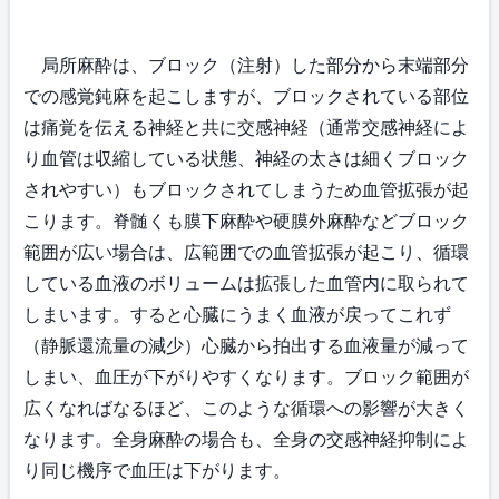
局所麻酔は、ブロック（注射）した部分から末端部分
での感覚鈍麻を起こしますが、ブロックされている部位
は痛覚を伝える神経と共に交感神経（通常交感神経によ
り血管は収縮している状態、神経の太さは細くブロック
されやすい）もブロックされてしまうため血管拡張が起
こります。脊髄くも膜下麻酔や硬膜外麻酔などブロック
範囲が広い場合は、広範囲での血管拡張が起こり、循環
している血液のボリュームは拡張した血管内に取られて
しまいます。すると心臓にうまく血液が戻ってこれず
（静脈還流量の減少）心臓から拍出する血液量が減って
しまい、血圧が下がりやすくなります。ブロック範囲が
広くなればなるほど、このような循環への影響が大きく
なります。全身麻酔の場合も、全身の交感神経抑制によ
り同じ機序で血圧は下がります。