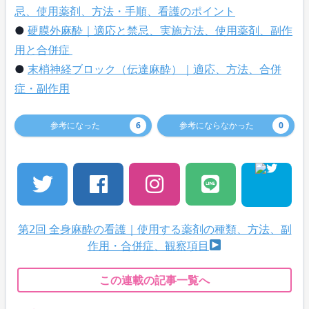
忌、使用薬剤、方法・手順、看護のポイント
●
硬膜外麻酔｜適応と禁忌、実施方法、使用薬剤、副作
用と合併症
●
末梢神経ブロック（伝達麻酔）｜適応、方法、合併
症・副作用
参考になった
6
参考にならなかった
0
第2回 全身麻酔の看護｜使用する薬剤の種類、方法、副
作用・合併症、観察項目
この連載の記事一覧へ