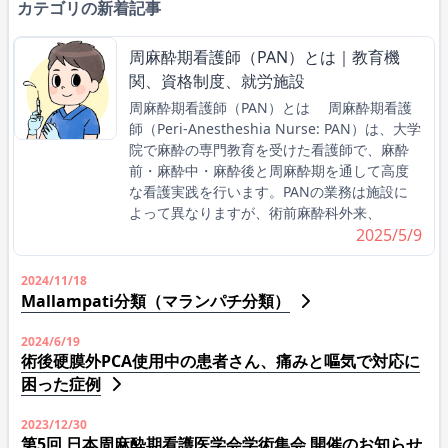
カテゴリの新着記事
周麻酔期看護師（PAN）とは｜教育機
関、資格制度、就労施設
周麻酔期看護師（PAN）とは 周麻酔期看護
師（Peri-Anestheshia Nurse: PAN）は、大学
院で麻酔の専門教育を受けた看護師で、麻酔
前・麻酔中・麻酔後と周麻酔期を通して高度
な看護実践を行います。PANの業務は施設に
よって異なりますが、術前麻酔科外来、
2025/5/9
2024/11/18
Mallampati分類（マランパチ分類）
2024/6/19
術後硬膜外PCA使用中の患者さん、痛みと嘔気で対応に
困った症例
2023/12/30
第5回 日本周麻酔期看護医学会学術集会 開催のお知らせ