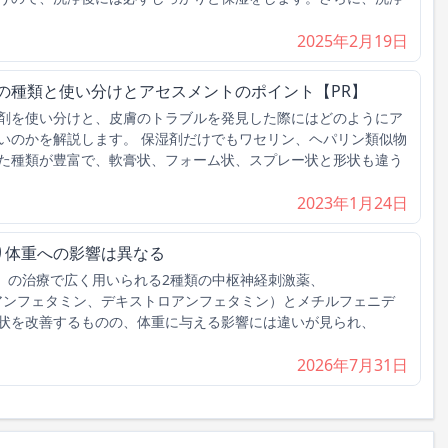
2025年2月19日
の種類と使い分けとアセスメントのポイント【PR】
剤を使い分けと、皮膚のトラブルを発見した際にはどのようにア
いのかを解説します。 保湿剤だけでもワセリン、ヘパリン類似物
た種類が豊富で、軟膏状、フォーム状、スプレー状と形状も違う
2023年1月24日
り体重への影響は異なる
）の治療で広く用いられる2種類の中枢神経刺激薬、
デキサアンフェタミン、デキストロアンフェタミン）とメチルフェニデ
状を改善するものの、体重に与える影響には違いが見られ、
2026年7月31日