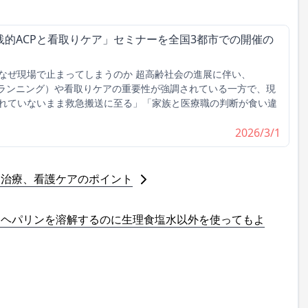
的ACPと看取りケア」セミナーを全国3都市での開催の
なぜ現場で止まってしまうのか 超高齢社会の進展に伴い、
プランニング）や看取りケアの重要性が強調されている一方で、現
れていないまま救急搬送に至る」「家族と医療職の判断が食い違
2026/3/1
、治療、看護ケアのポイント
。ヘパリンを溶解するのに生理食塩水以外を使ってもよ