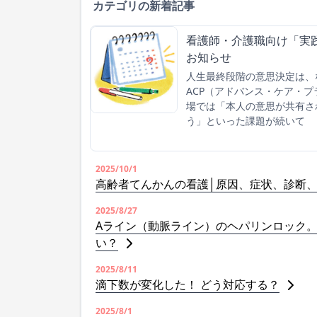
カテゴリの新着記事
看護師・介護職向け「実践
お知らせ
人生最終段階の意思決定は、
ACP（アドバンス・ケア・
場では「本人の意思が共有さ
う」といった課題が続いて
2025/10/1
高齢者てんかんの看護│原因、症状、診断
2025/8/27
Aライン（動脈ライン）のヘパリンロック
い？
2025/8/11
滴下数が変化した！ どう対応する？
2025/8/1