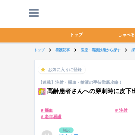
トップ
しゃべる
トップ
看護記事
医療・看護技術から探す
採
お気に入りに登録
【連載】注射・採血・輸液の手技徹底攻略！
高齢患者さんへの穿刺時に皮下
# 採血
# 注射
# 老年看護
解説