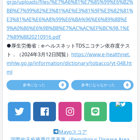
gr.jp/uploads/files/%E7%A6%81%E7%85%99%E6%B2%
BB%E7%99%82%E3%81%AE%E3%81%9F%E3%82%81%
E3%81%AE%E6%A8%99%E6%BA%96%E6%89%8B%E
9%A0%86%E6%9B%B8%E7%AC%AC%EF%BC%98.1%E
7%89%8820210916.pdf
●厚生労働省：e-ヘルスネットTDSニコチン依存度テス
ト．（2024年3月12日閲覧）
https://www.e-healthnet.
mhlw.go.jp/information/dictionary/tobacco/yt-048.ht
ml
参考になった
0
参考にならなかった
0
Mayoスコア
国際的天疱瘡重症度基準（Pemphigus Disease Area