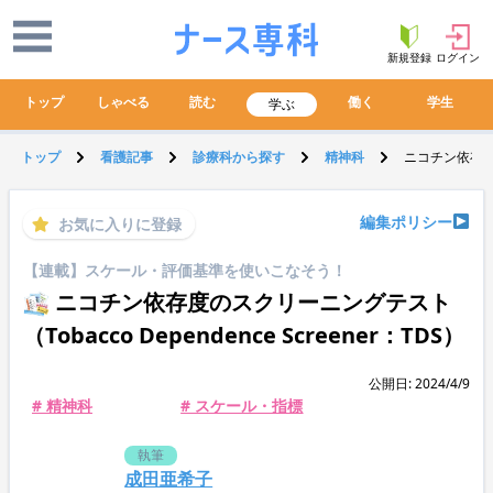
新規登録
ログイン
トップ
しゃべる
読む
働く
学生
学ぶ
トップ
看護記事
診療科から探す
精神科
ニコチン依存度のス
編集ポリシー
お気に入りに登録
【連載】スケール・評価基準を使いこなそう！
ニコチン依存度のスクリーニングテスト
（Tobacco Dependence Screener：TDS）
公開日: 2024/4/9
# 精神科
# スケール・指標
執筆
成田亜希子