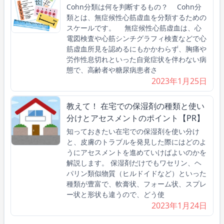
Cohn分類は何を判断するもの？ Cohn分
類とは、無症候性心筋虚血を分類するための
スケールです。 無症候性心筋虚血は、心
電図検査や心筋シンチグラフィ検査などで心
筋虚血所見を認めるにもかかわらず、胸痛や
労作性息切れといった自覚症状を伴わない病
態で、高齢者や糖尿病患者さ
2023年1月25日
教えて！ 在宅での保湿剤の種類と使い
分けとアセスメントのポイント【PR】
知っておきたい在宅での保湿剤を使い分け
と、皮膚のトラブルを発見した際にはどのよ
うにアセスメントを進めていけばよいのかを
解説します。 保湿剤だけでもワセリン、ヘ
パリン類似物質（ヒルドイドなど）といった
種類が豊富で、軟膏状、フォーム状、スプレ
ー状と形状も違うので、どう使
2023年1月24日