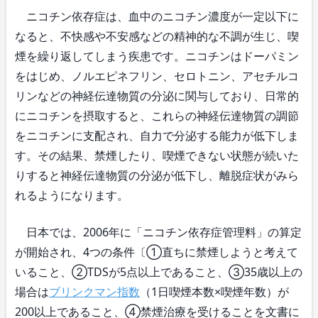
ニコチン依存症は、血中のニコチン濃度が一定以下に
なると、不快感や不安感などの精神的な不調が生じ、喫
煙を繰り返してしまう疾患です。ニコチンはドーパミン
をはじめ、ノルエピネフリン、セロトニン、アセチルコ
リンなどの神経伝達物質の分泌に関与しており、日常的
にニコチンを摂取すると、これらの神経伝達物質の調節
をニコチンに支配され、自力で分泌する能力が低下しま
す。その結果、禁煙したり、喫煙できない状態が続いた
りすると神経伝達物質の分泌が低下し、離脱症状がみら
れるようになります。
日本では、2006年に「ニコチン依存症管理料」の算定
が開始され、4つの条件〔①直ちに禁煙しようと考えて
いること、②TDSが5点以上であること、③35歳以上の
場合は
ブリンクマン指数
（1日喫煙本数×喫煙年数）が
200以上であること、④禁煙治療を受けることを文書に