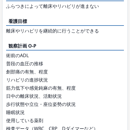
ふらつきによって離床やリハビリが進まない
看護目標
離床やリハビリを継続的に行うことができる
観察計画 O-P
術前のADL
普段の血圧の推移
創部痛の有無、程度
リハビリの進捗状況
筋力低下や感覚鈍麻の有無、程度
日中の離床状況、活動状況
歩行状態や立位・座位姿勢の状況
睡眠状況
使用している薬剤
検査データ（WBC、CRP、Dダイマーなど）