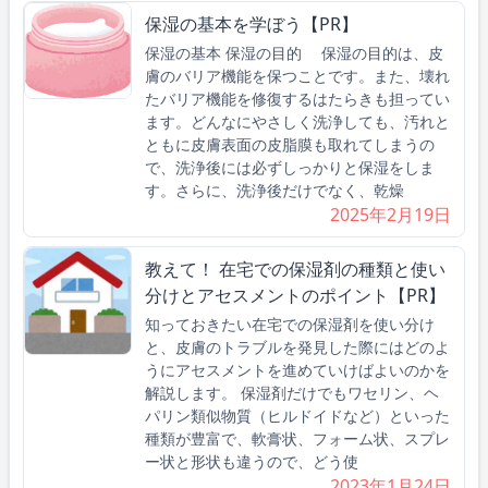
保湿の基本を学ぼう【PR】
保湿の基本 保湿の目的 保湿の目的は、皮
膚のバリア機能を保つことです。また、壊れ
たバリア機能を修復するはたらきも担ってい
ます。どんなにやさしく洗浄しても、汚れと
ともに皮膚表面の皮脂膜も取れてしまうの
で、洗浄後には必ずしっかりと保湿をしま
す。さらに、洗浄後だけでなく、乾燥
2025年2月19日
教えて！ 在宅での保湿剤の種類と使い
分けとアセスメントのポイント【PR】
知っておきたい在宅での保湿剤を使い分け
と、皮膚のトラブルを発見した際にはどのよ
うにアセスメントを進めていけばよいのかを
解説します。 保湿剤だけでもワセリン、ヘ
パリン類似物質（ヒルドイドなど）といった
種類が豊富で、軟膏状、フォーム状、スプレ
ー状と形状も違うので、どう使
2023年1月24日