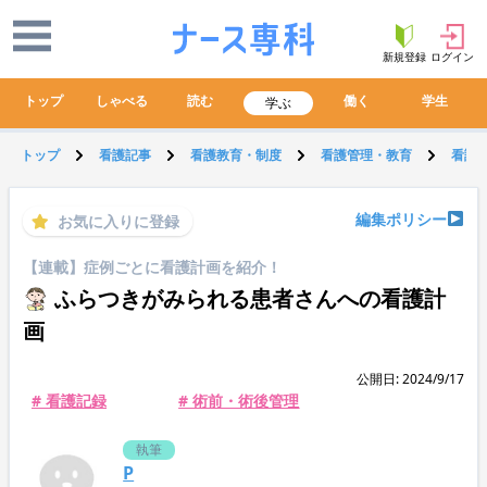
新規登録
ログイン
トップ
しゃべる
読む
働く
学生
学ぶ
トップ
看護記事
看護教育・制度
看護管理・教育
看護
編集ポリシー
お気に入りに登録
【連載】症例ごとに看護計画を紹介！
ふらつきがみられる患者さんへの看護計
画
公開日: 2024/9/17
# 看護記録
# 術前・術後管理
執筆
P