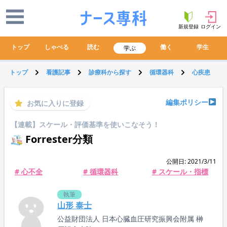
新規登録
ログイン
トップ
しゃべる
読む
働く
学生
学ぶ
トップ
看護記事
診療科から探す
循環器科
心疾患
編集ポリシー
お気に入りに登録
【連載】スケール・評価基準を使いこなそう！
Forrester分類
公開日: 2021/3/11
# 心不全
# 循環器科
# スケール・指標
執筆
山形 泰士
公益財団法人 日本心臓血圧研究振興会附属 榊