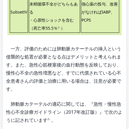
末梢循環不全がどちらもあ
強心薬の投与、改善
SubsetⅣ
る
がなければIABP、
・心原性ショックを含む
PCPS
（死亡率55.5％
）
2）
一方、評価のためには肺動脈カテーテルの挿入という
侵襲的な処置が必要となる点はデメリットと考えられま
す。また、急性心筋梗塞後の血行動態を反映しており、
慢性心不全の急性増悪など、すでに代償されている心不
全患者さんの評価と治療に用いる場合は、注意が必要で
す。
肺動脈カテーテルの適応に関しては、『急性・慢性急
性心不全診療ガイドライン（2017年改訂版）』で次のよ
うに記されています
。
3）