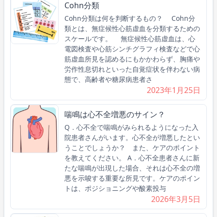
Cohn分類
Cohn分類は何を判断するもの？ Cohn分
類とは、無症候性心筋虚血を分類するための
スケールです。 無症候性心筋虚血は、心
電図検査や心筋シンチグラフィ検査などで心
筋虚血所見を認めるにもかかわらず、胸痛や
労作性息切れといった自覚症状を伴わない病
態で、高齢者や糖尿病患者さ
2023年1月25日
喘鳴は心不全増悪のサイン？
Q．心不全で喘鳴がみられるようになった入
院患者さんがいます。心不全が増悪したとい
うことでしょうか？ また、ケアのポイント
を教えてください。 A．心不全患者さんに新
たな喘鳴が出現した場合、それは心不全の増
悪を示唆する重要な所見です。ケアのポイン
トは、ポジショニングや酸素投与
2026年3月5日