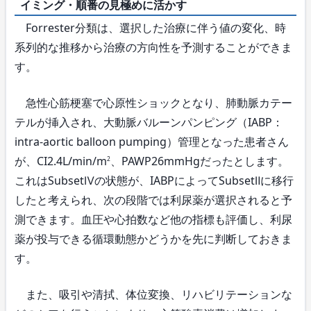
イミング・順番の見極めに活かす
Forrester分類は、選択した治療に伴う値の変化、時
系列的な推移から治療の方向性を予測することができま
す。
急性心筋梗塞で心原性ショックとなり、肺動脈カテー
テルが挿入され、大動脈バルーンパンピング（IABP：
intra-aortic balloon pumping）管理となった患者さん
が、CI2.4L/min/m
、PAWP26mmHgだったとします。
2
これはSubsetⅣの状態が、IABPによってSubsetⅡに移行
したと考えられ、次の段階では利尿薬が選択されると予
測できます。血圧や心拍数など他の指標も評価し、利尿
薬が投与できる循環動態かどうかを先に判断しておきま
す。
また、吸引や清拭、体位変換、リハビリテーションな