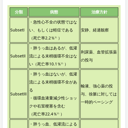
分類
病態
治療方針
・急性心不全の状態ではな
SubsetⅠ
い、もしくは軽症である
安静、経過観察
（死亡率2.2％
）
2）
・肺うっ血はあるが、低灌
利尿薬、血管拡張薬
SubsetⅡ
流による末梢循環不全はな
の投与
い（死亡率10.1％
）
2）
・肺うっ血はないが、低灌
流による末梢循環不全があ
輸液、強心薬の投
る
SubsetⅢ
与、徐脈に対しては
・循環血液量減少性ショッ
一時的ペーシング
クや右室梗塞を含む
（死亡率22.4％
）
2）
・肺うっ血、低灌流による