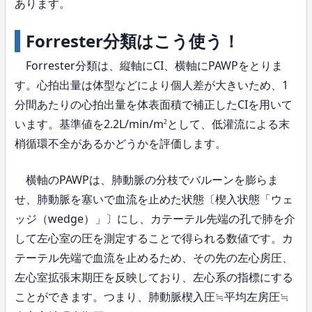
あります。
Forrester分類はこう使う！
Forrester分類は、縦軸にCI、横軸にPAWPをとりま
す。心拍出量は体型などにより個人差が大きいため、1
分間あたりの心拍出量を体表面積で補正したCIを用いて
います。基準値を2.2L/min/m
として、低灌流による末
2
梢循環不全があるかどうかを評価します。
横軸のPAWPは、肺動脈の分枝でバルーンを膨らま
せ、肺動脈を塞いで血流を止めた状態〔楔入状態「ウェ
ッジ（wedge）」〕にし、カテーテル先端の孔で肺を介
して左心室の圧を測定することで得られる数値です。カ
テーテル先端で血流を止めるため、その先の左心房圧、
左心室拡張末期圧を反映しており、左心系の指標にする
ことができます。つまり、肺動脈楔入圧≒平均左房圧≒