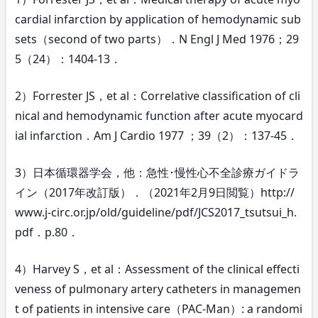
cardial infarction by application of hemodynamic sub
sets（second of two parts）．N Engl J Med 1976；29
5（24）：1404-13．
2）Forrester JS，et al：Correlative classification of cli
nical and hemodynamic function after acute myocard
ial infarction．Am J Cardio 1977 ；39（2）：137-45．
3）日本循環器学会，他：急性･慢性心不全診療ガイドラ
イン（2017年改訂版）．（2021年2月9日閲覧）http://
www.j-circ.or.jp/old/guideline/pdf/JCS2017_tsutsui_h.
pdf．p.80．
4）Harvey S，et al：Assessment of the clinical effecti
veness of pulmonary artery catheters in managemen
t of patients in intensive care（PAC-Man）: a randomi