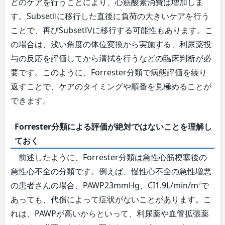
どのケアを行うことにより、心筋酸素消費は増加しま
す。SubsetⅡに移行した直後に負荷の大きいケアを行う
ことで、再びSubsetⅣに移行する可能性もあります。こ
の場合は、浅い角度の体位変換から実施する、利尿薬投
与の反応を評価してから清拭を行うなどの臨床判断が必
要です。このように、Forrester分類で病態評価を繰り
返すことで、ケアのタイミングや順番を見極めることが
できます。
Forrester分類による評価が絶対ではないことを理解し
ておく
前述したように、Forrester分類は急性心筋梗塞後の
急性心不全の分類です。例えば、慢性心不全の急性増悪
の患者さんの場合、PAWP23mmHg、CI1.9L/min/m
で
2
あっても、代償によって症状がないことがあります。こ
れは、PAWPが高いからといって、利尿薬や血管拡張薬