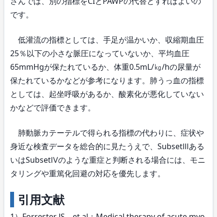
さんでは、別の指標をCIとPAWPの代替とすればよいの
です。
低灌流の指標としては、手足が温かいか、収縮期血圧
25％以下の小さな脈圧になっていないか、平均血圧
65mmHgが保たれているか、体重0.5mL/㎏/hの尿量が
保たれているかなどが参考になります。肺うっ血の指標
としては、起坐呼吸があるか、酸素化が悪化していない
かなどで評価できます。
肺動脈カテーテルで得られる指標の代わりに、症状や
身近な検査データを総合的に見たうえで、SubsetⅢある
いはSubsetⅣのような重症と判断される場合には、モニ
タリングや重篤化回避の対応を優先します。
引用文献
1）Forrester JS，et al：Medical therapy of acute myo