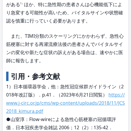
がある
ほか、特に急性期の患者さんは心機能低下によ
1）
り急変する可能性が高いため、バイタルサインや状態確
認を慎重に行っていく必要があります。
また、TIMI分類のスケーリングにかかわらず、急性心
筋梗塞に対する再灌流療法後の患者さんでバイタルサイ
ンの変化や新たな症状の訴えがある場合は、速やかに医
師に報告します。
引用・参考文献
1）日本循環器学会，他：急性冠症候群ガイドライン（2
018年改訂版）．p.41．（2023年6月21日閲覧）
https://
www.j-circ.or.jp/cms/wp-content/uploads/2018/11/JCS
2018_kimura.pdf
●山室淳：Flow-wireによる急性心筋梗塞の冠循環評
価．日本冠疾患学会雑誌 2006；12（2）: 135-42．