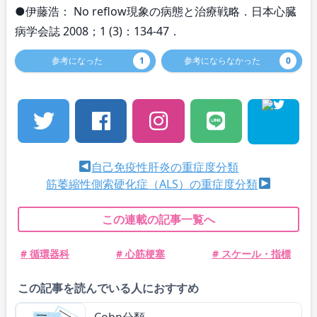
●伊藤浩： No reflow現象の病態と治療戦略．日本心臓
病学会誌 2008；1 (3)：134-47．
参考になった
1
参考にならなかった
0
自己免疫性肝炎の重症度分類
筋萎縮性側索硬化症（ALS）の重症度分類
この連載の記事一覧へ
# 循環器科
# 心筋梗塞
# スケール・指標
この記事を読んでいる人におすすめ
Cohn分類