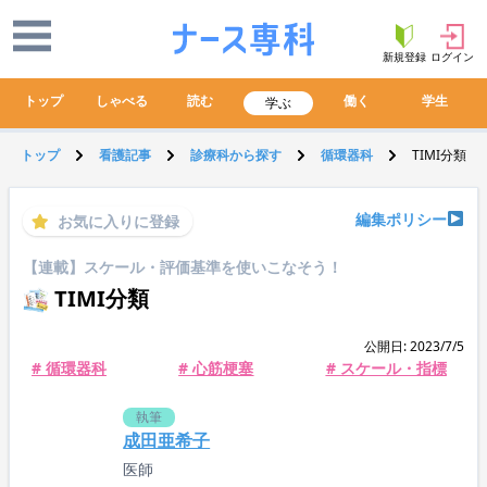
新規登録
ログイン
トップ
しゃべる
読む
働く
学生
学ぶ
トップ
看護記事
診療科から探す
循環器科
TIMI分類
編集ポリシー
お気に入りに登録
【連載】スケール・評価基準を使いこなそう！
TIMI分類
公開日: 2023/7/5
# 循環器科
# 心筋梗塞
# スケール・指標
執筆
成田亜希子
医師