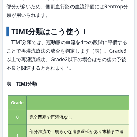
部分が多いため、側副血行路の血流評価にはRentrop分
類が用いられます。
TIMI分類はこう使う！
TIMI分類では、冠動脈の血流を4つの段階に評価する
ことで再灌流療法の成否を判定します（表）。Grade3
以上で再灌流成功、Grade2以下の場合はその後の予後
不良と関連するとされます
。
1）
表 TIMI分類
Grade
0
完全閉塞で再灌流なし
部分灌流で、明らかな造影遅延があり末梢まで造
1