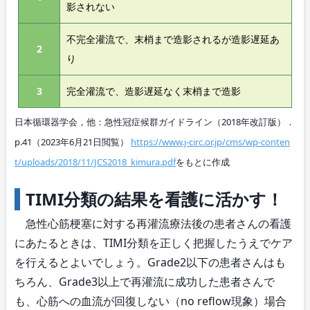
影されない
不完全灌流で、末梢まで造影されるが造影遅延あ
2
り
3
完全灌流で、造影遅延なく末梢まで造影
日本循環器学会，他：急性冠症候群ガイドライン（2018年改訂版）．
p.41（2023年6月21日閲覧）
https://www.j-circ.or.jp/cms/wp-conten
t/uploads/2018/11/JCS2018_kimura.pdf
をもとに作成
TIMI分類の結果を看護に活かす！
急性心筋梗塞に対する再灌流療法後の患者さんの看護
にあたるときは、TIMI分類を正しく把握したうえでケア
を行えるとよいでしょう。Grade2以下の患者さんはも
ちろん、Grade3以上で再灌流に成功した患者さんで
も、心筋への血流が回復しない（no reflow現象）場合