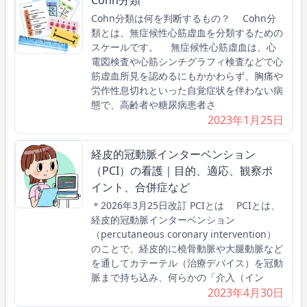
Cohn分類は何を判断するもの？ Cohn分
類とは、無症候性心筋虚血を分類するための
スケールです。 無症候性心筋虚血は、心
電図検査や心筋シンチグラフィ検査などで心
筋虚血所見を認めるにもかかわらず、胸痛や
労作性息切れといった自覚症状を伴わない病
態で、高齢者や糖尿病患者さ
2023年1月25日
経皮的冠動脈インターベンション
（PCI）の看護｜目的、適応、観察ポ
イント、合併症など
＊2026年3月25日改訂 PCIとは PCIとは、
経皮的冠動脈インターベンション
（percutaneous coronary intervention）
のことで、経皮的に橈骨動脈や大腿動脈など
を通してカテーテル（治療デバイス）を冠動
脈まで持ち込み、何らかの「介入（イン
2023年4月30日