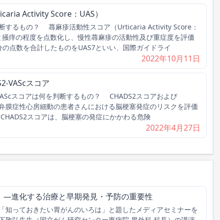
a Activity Score：UAS）
の？ 蕁麻疹活動性スコア（Urticaria Activity Score：
数と掻痒の程度を点数化し、慢性蕁麻疹の活動性及び重症度を評価
分の点数を合計したものをUAS7といい、国際ガイドライ
2022年10月11日
2-VAScスコア
2-VAScスコアは何を判断するもの？ CHADS2スコアおよび
アは、非弁膜症性心房細動の患者さんにおける脳梗塞発症のリスクを評価
CHADS2スコアは、脳梗塞の発症にかかわる危険
2022年4月27日
！―進化する治療と早期発見・予防の重要性
「知っておきたい胃がんのいろは」と題したメディアセミナーを
下敬弘先生（国立がん研究センター東病院 胃外科 科長）の講演