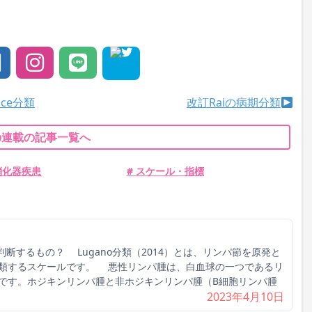
ence分類
改訂Raiの病期分類
の連載の記事一覧へ
消化器疾患
# スケール・指標
何を判断するもの？ Lugano分類（2014）とは、リンパ節を原発と
類するスケールです。 悪性リンパ腫は、白血球の一つであるリ
です。ホジキンリンパ腫と非ホジキンリンパ腫（B細胞リンパ腫
2023年4月10日