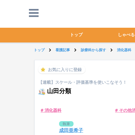
トップ
しゃべる
トップ
看護記事
診療科から探す
消化器科
お気に入りに登録
【連載】スケール・評価基準を使いこなそう！
山田分類
# 消化器科
# その他
執筆
成田亜希子