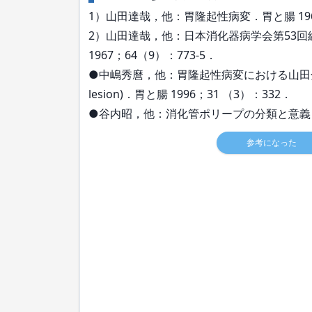
1）山田達哉，他：胃隆起性病変．胃と腸 1966
2）山田達哉，他：日本消化器病学会第53
1967；64（9）：773-5．
●中嶋秀麿，他：胃隆起性病変における山田分類(Yamada’s
lesion)．胃と腸 1996；31 （3）：332．
●谷内昭，他：消化管ポリープの分類と意義．日本
参考になった