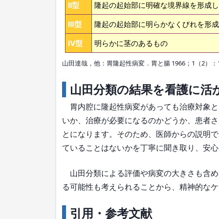
Ⅱ型
隆起の起始部に明確な境界線を形成し
Ⅲ型
隆起の起始部に明らかなくびれを形成
Ⅳ型
明らかに茎のあるもの
山田達哉，他：胃隆起性病変．胃と腸 1966；1（2）：1
山田分類の結果を看護に活
胃内腔に隆起性病変があっても治療対象と
いか、治療が必要になるのかどうか、患者さ
とになります。そのため、医師からの説明で
ていることはないかを丁寧に聞き取り、安心
山田分類による評価や病変の大きさも含め
る可能性も考えられることから、精神的なケ
引用・参考文献