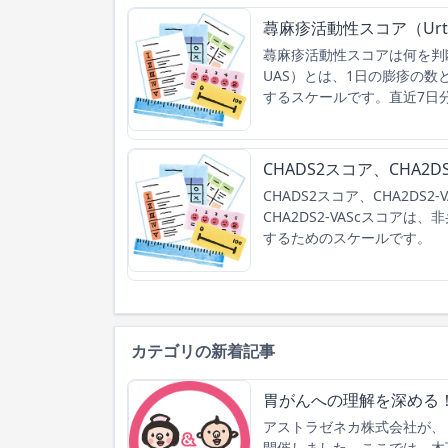
蕁麻疹活動性スコア（Urticari
蕁麻疹活動性スコアは何を判断するも
UAS）とは、1日の膨疹の
するスケールです。直近7日
CHADS2スコア、CHA2DS
CHADS2スコア、CHA2DS
CHA2DS2-VAScスコ
するためのスケールです。 
カテゴリの新着記事
胃がんへの理解を深める
アストラゼネカ株式会社が、
開催しました。ここでは、木