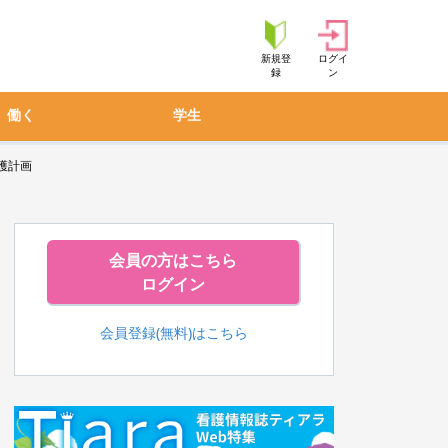
新規登
ログイ
録
ン
働く
学生
護計画
会員の方はこちら
ログイン
会員登録(無料)はこちら