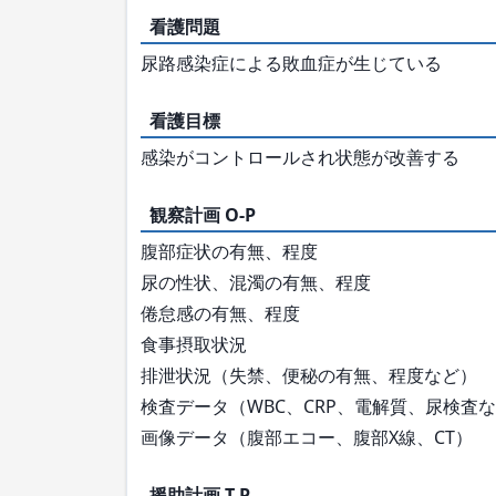
看護問題
尿路感染症による敗血症が生じている
看護目標
感染がコントロールされ状態が改善する
観察計画 O-P
腹部症状の有無、程度
尿の性状、混濁の有無、程度
倦怠感の有無、程度
食事摂取状況
排泄状況（失禁、便秘の有無、程度など）
検査データ（WBC、CRP、電解質、尿検査
画像データ（腹部エコー、腹部X線、CT）
援助計画 T-P