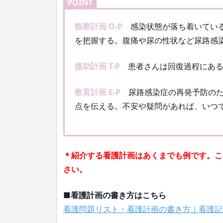
POINT
観察計画 O-P
感染状態が落ち着いている
を把握する。腹痛や尿の性状など尿路感
援助計画 T-P
患者さんは回復過程にある
教育計画 E-P
尿路感染症の再発予防のた
点を伝える。不安や疑問があれば、いつ
＊紹介する看護計画はあくまでも例です。こ
さい。
■看護計画の書き方はこちら
看護問題リスト・看護計画の書き方｜看護記