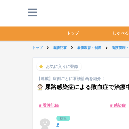
トップ
しゃべる
トップ
看護記事
看護教育・制度
看護管理・
お気に入りに登録
【連載】症例ごとに看護計画を紹介！
尿路感染症による敗血症で治療
# 看護記録
# 感染症
執筆
P